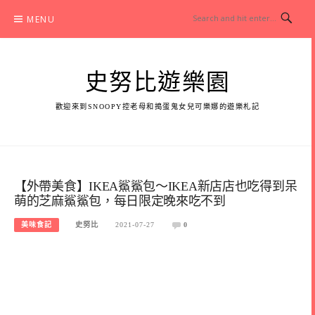
Skip
MENU
to
content
史努比遊樂園
歡迎來到SNOOPY控老母和搗蛋鬼女兒可樂娜的遊樂札記
【外帶美食】IKEA鯊鯊包～IKEA新店店也吃得到呆
萌的芝麻鯊鯊包，每日限定晚來吃不到
美味食記
史努比
2021-07-27
0