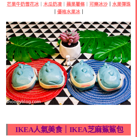
芒果牛奶雪花冰
｜
木瓜奶凍
｜
蘋果薯條
｜
可樂冰沙
｜
水果彈珠
｜
優格水果冰
｜
IKEA人氣美食｜IKEA芝麻鯊鯊包