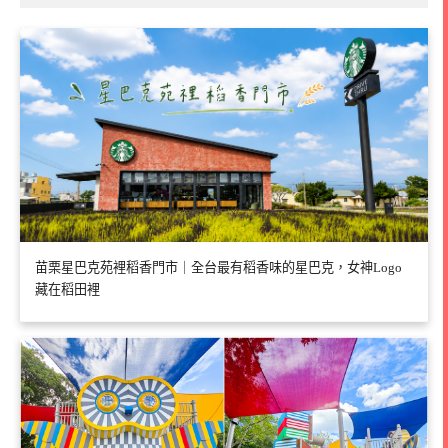
苗栗星巴克苑裡稻香門市｜全台最有稻香味的星巴克，女神Logo
藏在稻田裡