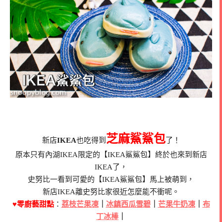
芝麻鯊鯊包
新店
IKEA
也吃得到
了！
原本只有內湖IKEA限定的【IKEA鯊鯊包】終於也來到新店
IKEA了，
史努比一看到可愛的【IKEA鯊鯊包】馬上被萌到，
新店IKEA離史努比家很近怎麼能不衝呢。
♥零廚藝甜點
：
荔枝芒果凍
｜
冰鎮西瓜雪碧
｜
芒果牛奶凍
｜
布
丁冰棒
｜