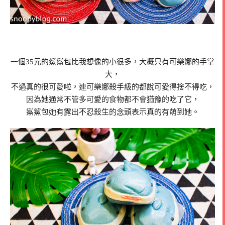
一個35元的鯊鯊包比我想像的小很多，大概只有可樂娜的手掌
大，
不過真的很可愛啦，連可樂娜殺手級的都說可愛得捨不得吃，
因為她通常不管多可愛的食物都不會猶豫的吃了它，
鯊鯊包她有露出不忍殺生的念頭表示真的有萌到她。