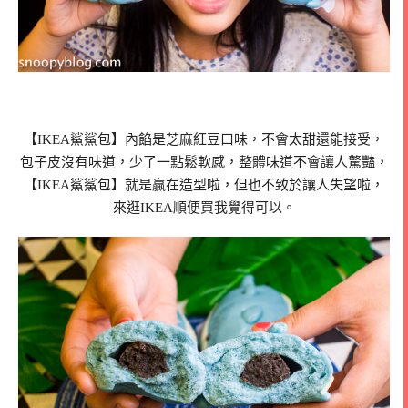
【IKEA鯊鯊包】內餡是芝麻紅豆口味，不會太甜還能接受，
包子皮沒有味道，少了一點鬆軟感，整體味道不會讓人驚豔，
【IKEA鯊鯊包】就是贏在造型啦，但也不致於讓人失望啦，
來逛IKEA順便買我覺得可以。