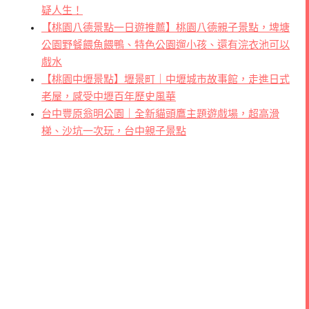
疑人生！
【桃園八德景點一日遊推薦】桃園八德親子景點，埤塘
公園野餐餵魚餵鴨、特色公園遛小孩、還有浣衣池可以
戲水
【桃園中壢景點】壢景町｜中壢城市故事館，走進日式
老屋，感受中壢百年歷史風華
台中豐原翁明公園｜全新貓頭鷹主題遊戲場，超高滑
梯、沙坑一次玩，台中親子景點