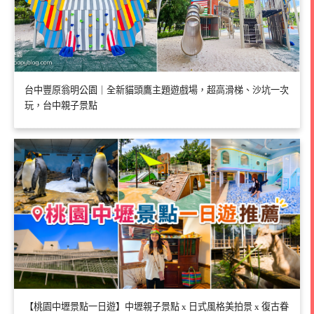
台中豐原翁明公園｜全新貓頭鷹主題遊戲場，超高滑梯、沙坑一次
玩，台中親子景點
【桃園中壢景點一日遊】中壢親子景點 x 日式風格美拍景 x 復古眷