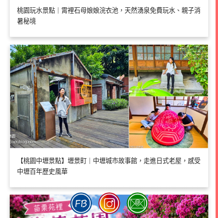
桃園玩水景點｜霄裡石母娘娘浣衣池，天然湧泉免費玩水、親子消
暑秘境
【桃園中壢景點】壢景町｜中壢城市故事館，走進日式老屋，感受
中壢百年歷史風華