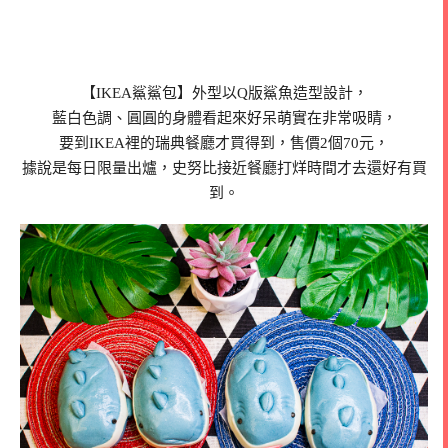
【IKEA鯊鯊包】外型以Q版鯊魚造型設計，
藍白色調、圓圓的身體看起來好呆萌實在非常吸睛，
要到IKEA裡的瑞典餐廳才買得到，售價2個70元，
據說是每日限量出爐，史努比接近餐廳打烊時間才去還好有買
到。