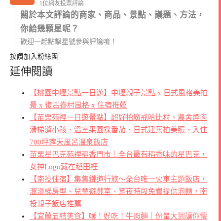
1位網友投票評論
關於本文評論的商家、商品、景點、議題、方法，
你給幾顆星呢？
歡迎一起點擊星號參與評論唷！
按讚加入粉絲團
延伸閱讀
【桃園中壢景點一日遊】中壢親子景點 x 日式風格美拍
景 x 復古眷村風格 x 住宿推薦
【苗栗苑裡一日遊景點】超好拍魔戒哈比村、農舍煙囪
滑梯遛小孩、溫室果園採番茄、日式建築拍美照、入住
700坪露天風呂溫泉飯店
苗栗星巴克苑裡稻香門市｜全台最有稻香味的星巴克，
女神Logo藏在稻田裡
【南投住宿】集集鐵道行旅～全台唯一火車主題飯店，
溜滑梯房型、兒童遊戲室、宵夜時段免費提供泡麵，南
投親子飯店推薦
【宜蘭五結美食】噗！好吃！牛肉麵｜份量大到讓你懷