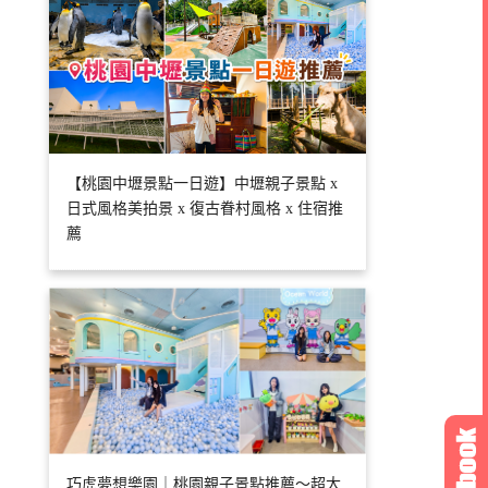
【桃園中壢景點一日遊】中壢親子景點 x
日式風格美拍景 x 復古眷村風格 x 住宿推
薦
巧虎夢想樂園｜桃園親子景點推薦～超大