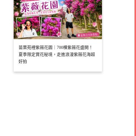
苗栗苑裡紫薇花園｜700棵紫薇花盛開！
夏季限定賞花秘境，走進浪漫紫薇花海超
好拍