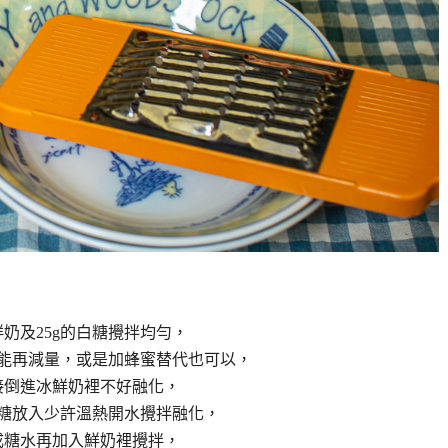
的鮮奶及25g的白糖攪拌均勻，
能再減量，或是加蜂蜜替代也可以，
接倒進冰鮮奶裡不好融化，
糖放入少許溫熱開水攪拌融化，
成糖水再加入鮮奶裡攪拌，