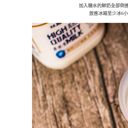
加入糖水的鮮奶全部倒
放進冰箱至少冰6