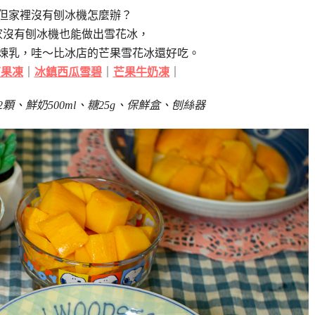
但家裡沒有刨冰機怎麼辦？
家沒有刨冰機也能做出雪花冰，
煉乳，哇～比冰店的芒果雪花冰還好吃。
芒果凍
｜
冰鎮西瓜雪碧
｜
芒果牛奶凍
｜
顆、鮮奶500ml、糖25g、保鮮盒、刨絲器