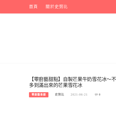
Skip
首頁
關於史努比
to
content
【零廚藝甜點】自製芒果牛奶雪花冰～
多到滿出來的芒果雪花冰
史努比
2021-06-21
0
零廚藝食譜