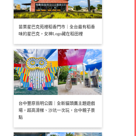
苗栗星巴克苑裡稻香門市｜全台最有稻香
味的星巴克，女神Logo藏在稻田裡
台中豐原翁明公園｜全新貓頭鷹主題遊戲
場，超高滑梯、沙坑一次玩，台中親子景
點