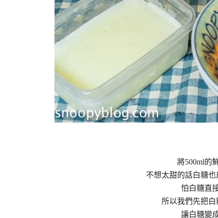
將500ml
不想太甜的話白糖也
怕白糖直
所以我們先把白
讓白糖變