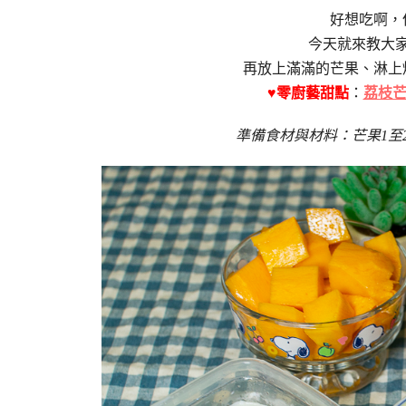
好想吃啊，
今天就來教大
再放上滿滿的芒果、淋上
♥零廚藝甜點
：
荔枝
準備食材與材料：芒果1至2