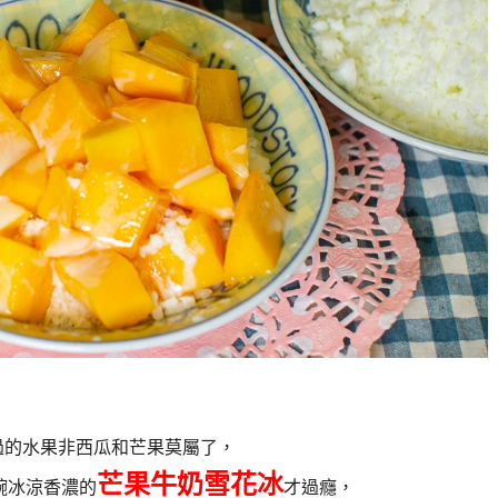
過的水果非西瓜和芒果莫屬了，
芒果牛奶雪花冰
碗冰涼香濃的
才過癮，