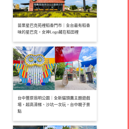
苗栗星巴克苑裡稻香門市｜全台最有稻香
味的星巴克，女神Logo藏在稻田裡
台中豐原翁明公園｜全新貓頭鷹主題遊戲
場，超高滑梯、沙坑一次玩，台中親子景
點