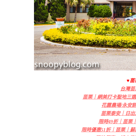
♥苗
台灣苗
苗栗｜網美打卡聖地三選二
花露農場/永安
苗栗泰安｜日出
限時49折｜苗栗
限時優惠51折｜苗栗｜