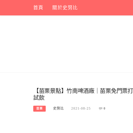
Skip
首頁
關於史努比
to
content
【苗栗景點】竹南啤酒廠｜苗栗免門票
試飲
史努比
2021-08-25
0
苗栗