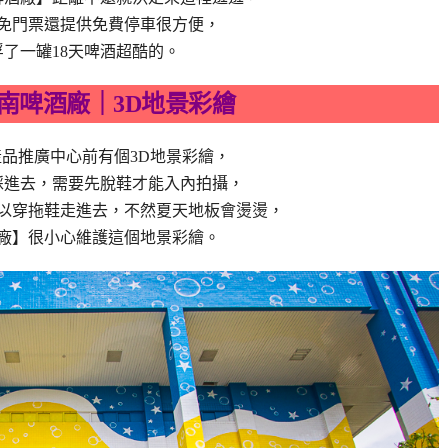
免門票還提供免費停車很方便，
了一罐18天啤酒超酷的。
南啤酒廠｜3D地景彩繪
品推廣中心前有個3D地景彩繪，
踩進去，需要先脫鞋才能入內拍攝，
以穿拖鞋走進去，不然夏天地板會燙燙，
廠】很小心維護這個地景彩繪。