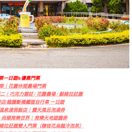
栗一日遊&優惠門票
栗｜花露休閒農場門票
｜巧克力雲莊 / 花露農場 / 蘇維拉莊園
餅店/龍騰斷橋鐵道自行車 一日遊
溫泉渡假飯店｜露天風呂泡湯券
｜尚順育樂世界｜育樂天地遊園券
蘇維拉莊園雙人門票（贈桂花烏龍冷泡茶）