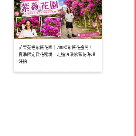
苗栗苑裡紫薇花園｜700棵紫薇花盛開！
夏季限定賞花秘境，走進浪漫紫薇花海超
好拍