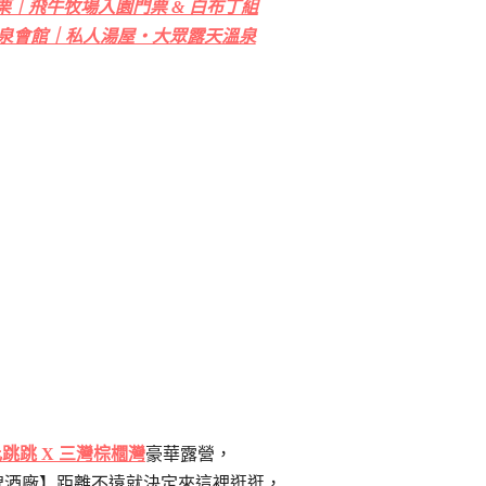
栗｜飛牛牧場入園門票 & 白布丁組
泉會館｜私人湯屋・大眾露天溫泉
跳跳 X 三灣棕櫚灣
豪華露營，
啤酒廠】距離不遠就決定來這裡逛逛，