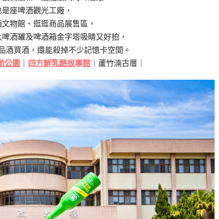
也是座啤酒觀光工廠，
酒文物館、逛逛商品展售區，
大啤酒罐及啤酒箱金字塔吸睛又好拍，
品酒買酒，還能殺掉不少記憶卡空間。
動公園
｜
四方鮮乳酪故事館
｜蘆竹湳古厝｜