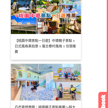
【桃園中壢景點一日遊】中壢親子景點 x
日式風格美拍景 x 復古眷村風格 x 住宿推
薦
巧虎夢想樂園｜桃園親子景點推薦～超大