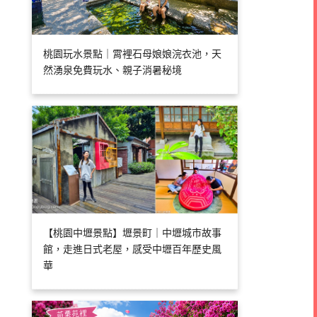
桃園玩水景點｜霄裡石母娘娘浣衣池，天
然湧泉免費玩水、親子消暑秘境
【桃園中壢景點】壢景町｜中壢城市故事
館，走進日式老屋，感受中壢百年歷史風
華