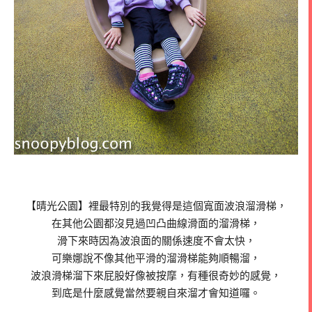
【晴光公園】裡最特別的我覺得是這個寬面波浪溜滑梯，
在其他公園都沒見過凹凸曲線滑面的溜滑梯，
滑下來時因為波浪面的關係速度不會太快，
可樂娜說不像其他平滑的溜滑梯能夠順暢溜，
波浪滑梯溜下來屁股好像被按摩，有種很奇妙的感覺，
到底是什麼感覺當然要親自來溜才會知道囉。