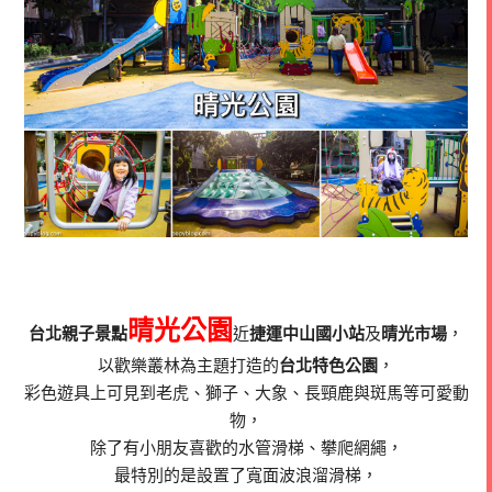
晴光公園
台北親子景點
近
捷運中山國小站
及
晴光市場
，
以歡樂叢林為主題打造的
台北特色公園
，
彩色遊具上可見到老虎、獅子、大象、長頸鹿與斑馬等可愛動
物，
除了有小朋友喜歡的水管滑梯、攀爬網繩，
最特別的是設置了寬面波浪溜滑梯，