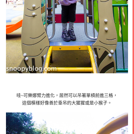
哇~可樂娜臂力進化，居然可以吊著單槓前進三格，
這個模樣好像善於垂吊的大猩猩或是小猴子。