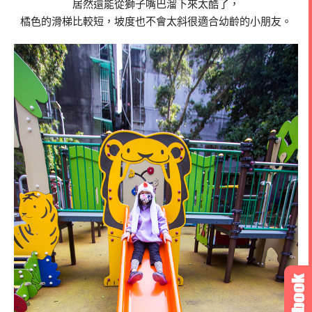
居然還能從獅子嘴巴溜下來太酷了，
橘色的滑梯比較短，坡度也不會太斜很適合幼齡的小朋友。