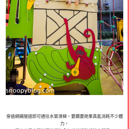
穿過網繩隧道即可通往水管滑梯，要鑽要爬果真能消耗不少體
力，