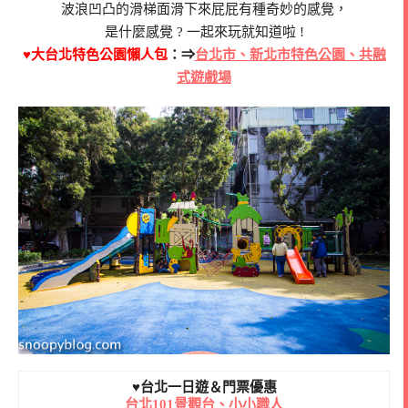
波浪凹凸的滑梯面滑下來屁屁有種奇妙的感覺，
是什麼感覺 ? 一起來玩就知道啦 !
♥大台北特色公園懶人包
：⇒
台北市、新北市特色公園、共融
式遊戲場
♥台北一日遊＆門票優惠
台北101景觀台、小小職人