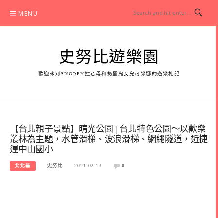
Skip
MENU
to
content
史努比遊樂園
歡迎來到SNOOPY控老母和搗蛋鬼女兒可樂娜的遊樂札記
【台北親子景點】晴光公園 | 台北特色公園～以歡樂
叢林為主題，水管滑梯、波浪滑梯、網繩隧道，近捷
運中山國小
北北基
史努比
2021-02-13
0