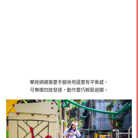
攀爬網繩需要手腳併用還要有平衡感，
可樂娜四肢發達，動作靈巧輕鬆過關。