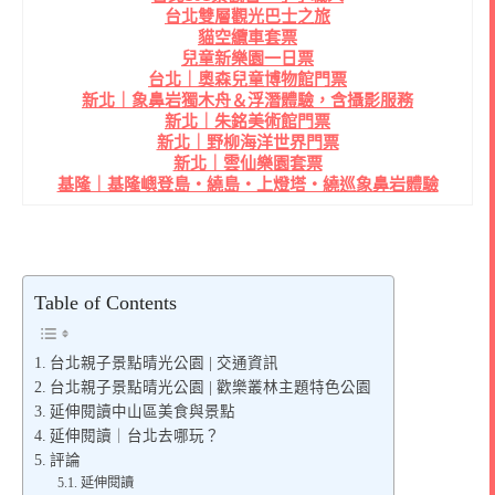
台北雙層觀光巴士之旅
貓空纜車套票
兒童新樂園一日票
台北｜奧森兒童博物館門票
新北｜象鼻岩獨木舟＆浮潛體驗，含攝影服務
新北｜朱銘美術館門票
新北｜野柳海洋世界門票
新北｜雲仙樂園套票
基隆｜基隆嶼登島・繞島・上燈塔・繞巡象鼻岩體驗
Table of Contents
台北親子景點晴光公園 | 交通資訊
台北親子景點晴光公園 | 歡樂叢林主題特色公園
延伸閱讀中山區美食與景點
延伸閱讀｜台北去哪玩？
評論
延伸閱讀