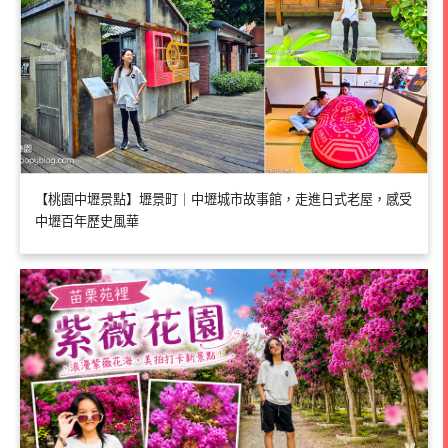
【桃園中壢景點】壢景町｜中壢城市故事館，走進日式老屋，感受
中壢百年歷史風華