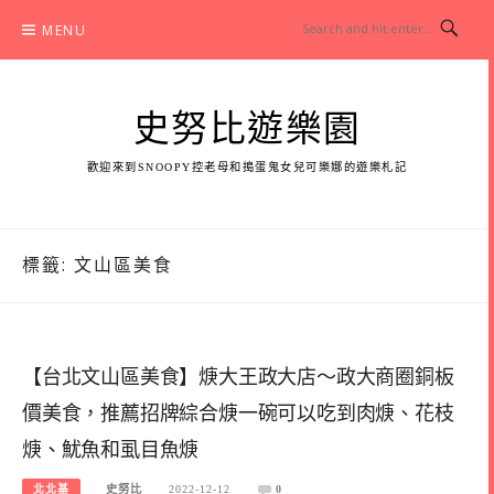
Skip
MENU
to
content
史努比遊樂園
歡迎來到SNOOPY控老母和搗蛋鬼女兒可樂娜的遊樂札記
標籤:
文山區美食
【台北文山區美食】焿大王政大店～政大商圈銅板
價美食，推薦招牌綜合焿一碗可以吃到肉焿、花枝
焿、魷魚和虱目魚焿
北北基
史努比
2022-12-12
0