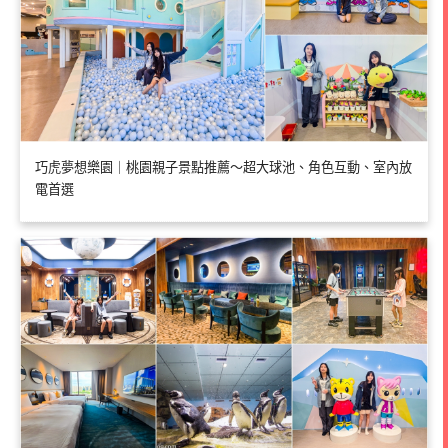
巧虎夢想樂園｜桃園親子景點推薦～超大球池、角色互動、室內放
電首選