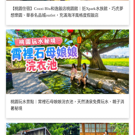
【桃園住宿】Cozzi Blu和逸飯店桃園館｜近Xpark水族館、巧虎夢
想樂園、華泰名品城outlet，充滿海洋風格度假飯店
桃園玩水景點｜霄裡石母娘娘浣衣池，天然湧泉免費玩水、親子消
暑秘境