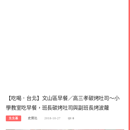
【吃喝．台北】文山區早餐／高三孝碳烤吐司～小
學教室吃早餐，班長碳烤吐司與副班長烤波蘿
北北基
史努比
2018-10-27
0