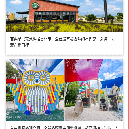
苗栗星巴克苑裡稻香門市｜全台最有稻香味的星巴克，女神Logo
藏在稻田裡
台中豐原翁明公園｜全新貓頭鷹主題遊戲場，超高滑梯、沙坑一次