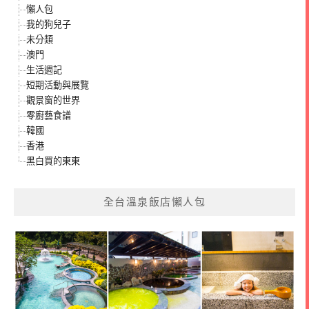
懶人包
我的狗兒子
未分類
澳門
生活週記
短期活動與展覽
觀景窗的世界
零廚藝食譜
韓國
香港
黑白買的東東
全台溫泉飯店懶人包