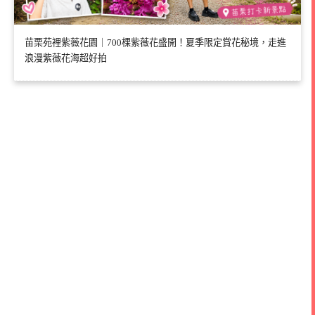
苗栗苑裡紫薇花園｜700棵紫薇花盛開！夏季限定賞花秘境，走進
浪漫紫薇花海超好拍