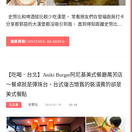
史努比和啤酒拔比較少吃漢堡， 常看朋友們在發福廚房打卡
分享那邪惡的大漢堡都沒吸引到我， 直到得知距離史努比…
CONTINUE READING
【吃喝．台北】Aniki Burger阿尼基美式餐廳萬芳店
～餐桌就是彈珠台，台式復古懷舊的裝潢賣的卻是
美式餐點
北北基
史努比
2016-07-29
10