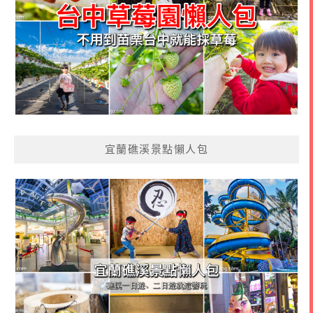
宜蘭礁溪景點懶人包