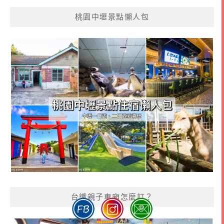
桃園中壢景點懶人包
台鐵親子車廂怎麼訂？