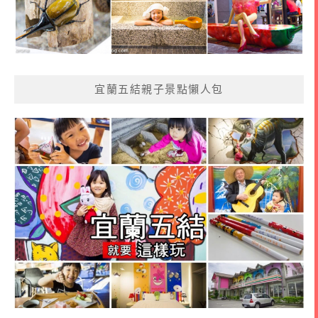
宜蘭五結親子景點懶人包