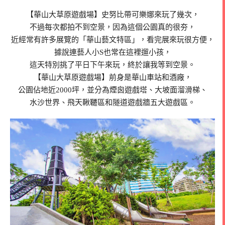
【華山大草原遊戲場】史努比帶可樂娜來玩了幾次，
不過每次都拍不到空景，因為這個公園真的很夯，
近經常有許多展覽的「華山藝文特區」，看完展來玩很方便，
據說連藝人小S也常在這裡遛小孩，
這天特別挑了平日下午來玩，終於讓我等到空景。
【華山大草原遊戲場】前身是華山車站和酒廠，
公園佔地近2000坪，並分為煙囪遊戲塔、大坡面溜滑梯、
水沙世界、飛天鞦韆區和隧道遊戲牆五大遊戲區。