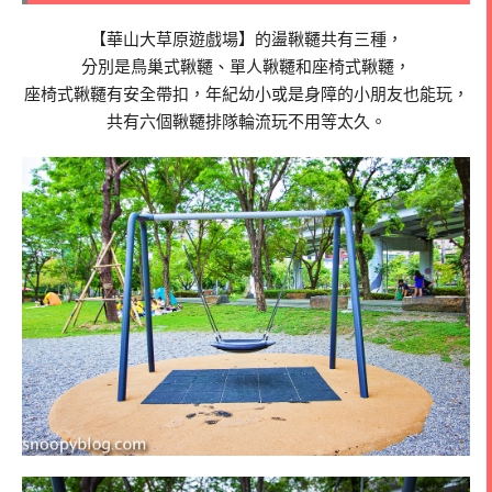
【華山大草原遊戲場】的盪鞦韆共有三種，
分別是鳥巢式鞦韆、單人鞦韆和座椅式鞦韆，
座椅式鞦韆有安全帶扣，年紀幼小或是身障的小朋友也能玩，
共有六個鞦韆排隊輪流玩不用等太久。