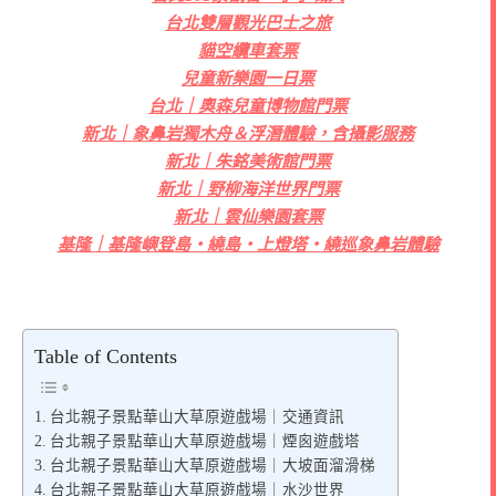
台北雙層觀光巴士之旅
貓空纜車套票
兒童新樂園一日票
台北｜奧森兒童博物館門票
新北｜象鼻岩獨木舟＆浮潛體驗，含攝影服務
新北｜朱銘美術館門票
新北｜野柳海洋世界門票
新北｜雲仙樂園套票
基隆｜基隆嶼登島・繞島・上燈塔・繞巡象鼻岩體驗
Table of Contents
台北親子景點華山大草原遊戲場｜交通資訊
台北親子景點華山大草原遊戲場｜煙囪遊戲塔
台北親子景點華山大草原遊戲場｜大坡面溜滑梯
台北親子景點華山大草原遊戲場｜水沙世界