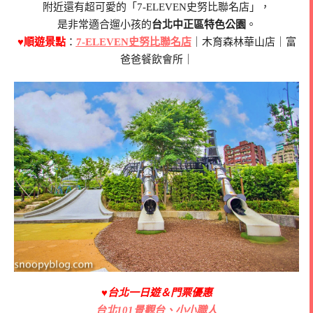
附近還有超可愛的「7-ELEVEN史努比聯名店」，
是非常適合遛小孩的
台北中正區特色公園
。
♥順遊景點
：
7-ELEVEN史努比聯名店
｜木育森林華山店｜富
爸爸餐飲會所｜
♥台北一日遊＆門票優惠
台北101景觀台、小小職人