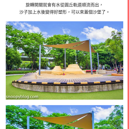
旋轉開關就會有水從圓丘軌道順流而出，
沙子加上水後變得好塑形，可以來蓋個沙堡了。