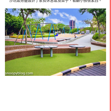
沙坑區旁邊設計了家長休息區及桌子，看顧小孩很素西。