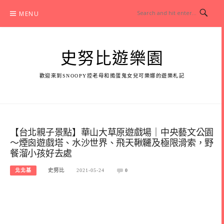
Skip
MENU
to
content
史努比遊樂園
歡迎來到SNOOPY控老母和搗蛋鬼女兒可樂娜的遊樂札記
【台北親子景點】華山大草原遊戲場｜中央藝文公園
～煙囪遊戲塔、水沙世界、飛天鞦韆及極限滑索，野
餐溜小孩好去處
北北基
史努比
2021-05-24
0