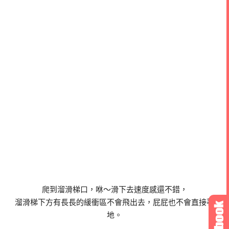
爬到溜滑梯口，咻～滑下去速度感還不錯，
溜滑梯下方有長長的緩衝區不會飛出去，屁屁也不會直接著
地。