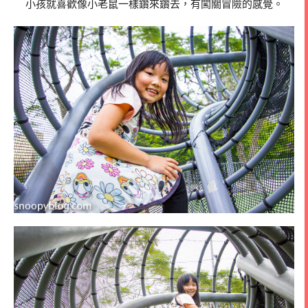
小孩就喜歡像小老鼠一樣鑽來鑽去，有闖關冒險的感覺。