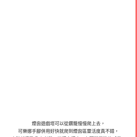
煙囪遊戲塔可以從鑽籠慢慢爬上去，
可樂娜手腳併用好快就爬到煙囪區靈活度真不錯，