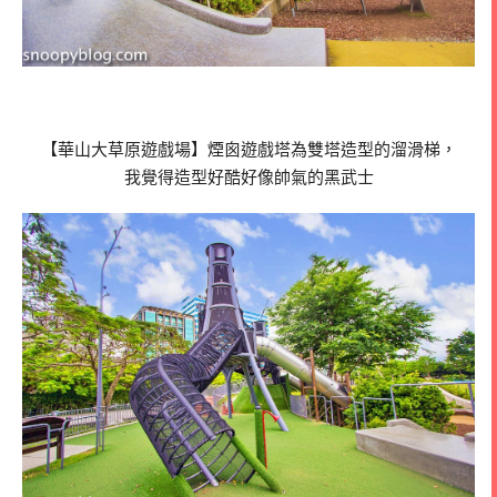
【華山大草原遊戲場】煙囪遊戲塔為雙塔造型的溜滑梯，
我覺得造型好酷好像帥氣的黑武士