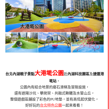
大港墘公園
台北內湖親子景點
近
內湖科技園區
及
捷運港
墘站
，
公園內有結合地景的磨石滑梯及冒險設施，
還有遮陽沙坑、攀爬架、共融式鞦韆及水管山丘，
整個遊戲區舖設了彩色的PU地墊，並有高低起伏變化，
好好玩的
台北特色公園
一起來看看！