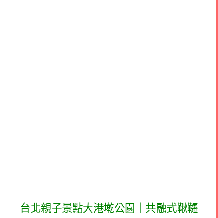
台北親子景點大港墘公園｜共融式鞦韆