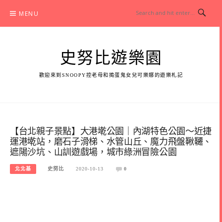
Skip
MENU
to
content
史努比遊樂園
歡迎來到SNOOPY控老母和搗蛋鬼女兒可樂娜的遊樂札記
【台北親子景點】大港墘公園｜內湖特色公園～近捷
運港墘站，磨石子滑梯、水管山丘、魔力飛盤鞦韆、
遮陽沙坑、山訓遊戲場，城市綠洲冒險公園
北北基
史努比
2020-10-13
0