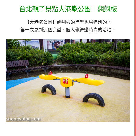
台北親子景點大港墘公園｜翹翹板
【大港墘公園】翹翹板的造型也蠻特別的，
第一次見到這個造型，個人覺得蠻時尚的哈哈。