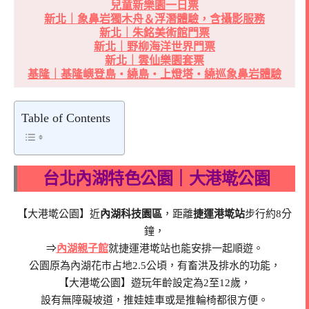
兒童新樂園一日票
新北｜象鼻岩獨木舟＆浮潛體驗，含攝影服務
新北｜朱銘美術館門票
新北｜野柳海洋世界門票
新北｜雲仙樂園套票
基隆｜基隆嶼登島・繞島・上燈塔・繞巡象鼻岩體驗
Table of Contents
台北內湖特色公園｜大港墘公園
【大港墘公園】近
內湖科技園區
，距離
捷運港墘站
步行約8分
鐘，
⇒
內湖親子館
就捷運港墘站也能安排一起順遊。
公園原為內湖花市占地2.5公頃，有畜洪及排水的功能，
【大港墘公園】遊玩年齡設定為2至12歲，
設有無障礙坡道，推娃娃車或是推輪椅都很方便。