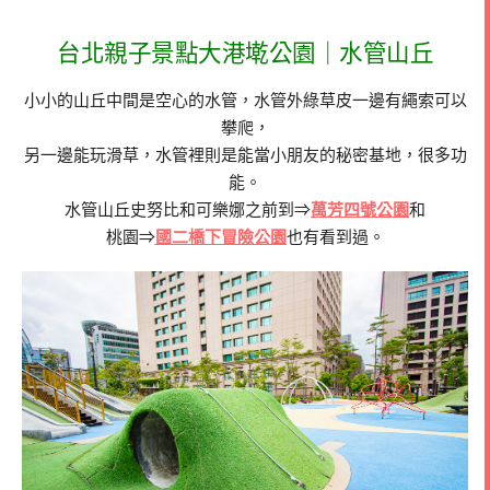
台北親子景點大港墘公園｜水管山丘
小小的山丘中間是空心的水管，水管外綠草皮一邊有繩索可以
攀爬，
另一邊能玩滑草，水管裡則是能當小朋友的秘密基地，很多功
能。
水管山丘史努比和可樂娜之前到⇒
萬芳四號公園
和
桃園⇒
國二橋下冒險公園
也有看到過。