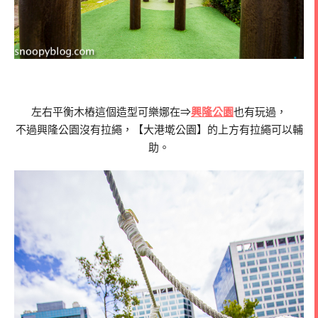
左右平衡木樁這個造型可樂娜在⇒
興隆公園
也有玩過，
不過興隆公園沒有拉繩，【大港墘公園】的上方有拉繩可以輔
助。