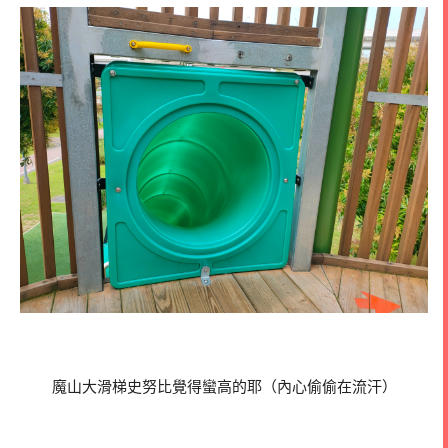
魔山大滑梯史努比覺得蠻高的耶（內心偷偷在流汗）