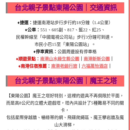
台北親子景點東陽公園｜交通資訊
♦捷運：
捷運南港站步行步行約18分鐘（1.4公里）
♦公車：
551、605副、817、藍22、紅25、
民權幹線至「中國電視公司站」步行3分鐘可到達。
市民小巴15至「東陽公園站」。
♦停車資訊：
公園周邊設有停車格
♦順遊景點：
南港山水綠生態公園
｜
南港新新公園
｜
♦南港住宿推薦
：
南港老爺行旅
｜
六福萬怡酒店
｜
台北親子景點東陽公園｜魔王之塔
【東陽公園】魔王之塔好特別，這裡的遊具不再侷限於平面，
而是高8公尺的立體大遊戲塔，塔內共設計了5種難易不同的關
卡，
包括星際穿越牆、嚇綠蒂的網、飛碟爬繩區、魔王攀岩牆及魔
山大滑梯，