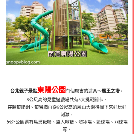
東陽公園
台北親子景點
有個厲害的遊具～
魔王之塔
，
8公尺高的兒童遊戲場共有5大挑戰關卡，
穿越攀爬網、攀岩牆再從6公尺高的魔山大滑梯溜下來好玩好
刺激，
另外公園還有鳥巢鞦韆、單人鞦韆、溜冰場、籃球場、羽球場
等，