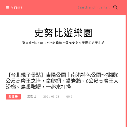
Skip
MENU
to
content
史努比遊樂園
歡迎來到SNOOPY控老母和搗蛋鬼女兒可樂娜的遊樂札記
【台北親子景點】東陽公園｜南港特色公園～挑戰8
公尺高魔王之塔，攀爬網、攀岩牆、6公尺高魔王大
滑梯、鳥巢鞦韆，一起來打怪
北北基
史努比
2021-03-23
0