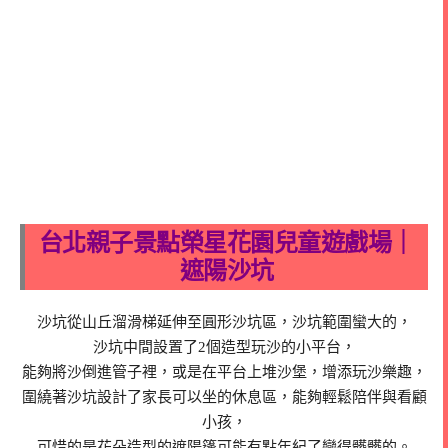
台北親子景點榮星花園兒童遊戲場｜
遮陽沙坑
沙坑從山丘溜滑梯延伸至圓形沙坑區，沙坑範圍蠻大的，
沙坑中間設置了2個造型玩沙的小平台，
能夠將沙倒進管子裡，或是在平台上堆沙堡，增添玩沙樂趣，
圍繞著沙坑設計了家長可以坐的休息區，能夠輕鬆陪伴與看顧
小孩，
可惜的是花朵造型的遮陽篷可能有點年紀了變得髒髒的。