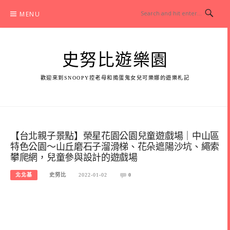
Skip
MENU
to
content
史努比遊樂園
歡迎來到SNOOPY控老母和搗蛋鬼女兒可樂娜的遊樂札記
【台北親子景點】榮星花園公園兒童遊戲場｜中山區
特色公園～山丘磨石子溜滑梯、花朵遮陽沙坑、繩索
攀爬網，兒童參與設計的遊戲場
北北基
史努比
2022-01-02
0