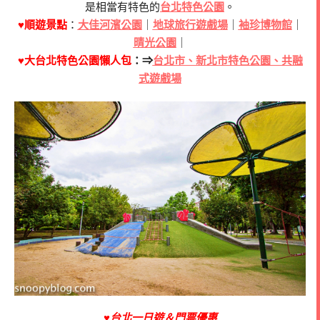
是相當有特色的
台北特色公園
。
♥順遊景點
：
大佳河濱公園
｜
地球旅行遊戲場
｜
袖珍博物館
｜
晴光公園
｜
♥大台北特色公園懶人包
：⇒
台北市、新北市特色公園、共融
式遊戲場
♥台北一日遊＆門票優惠