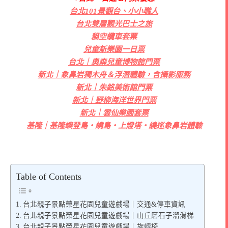
台北101景觀台、小小職人
台北雙層觀光巴士之旅
貓空纜車套票
兒童新樂園一日票
台北｜奧森兒童博物館門票
新北｜象鼻岩獨木舟＆浮潛體驗，含攝影服務
新北｜朱銘美術館門票
新北｜野柳海洋世界門票
新北｜雲仙樂園套票
基隆｜基隆嶼登島・繞島・上燈塔・繞巡象鼻岩體驗
Table of Contents
台北親子景點榮星花園兒童遊戲場｜交通&停車資訊
台北親子景點榮星花園兒童遊戲場｜山丘磨石子溜滑梯
台北親子景點榮星花園兒童遊戲場｜旋轉椅