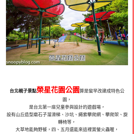
榮星花園公園
台北親子景點
算是蠻早改建成特色公
園，
是台北第一座兒童參與設計的遊戲場，
設有山丘造型磨石子溜滑梯、沙坑、繩索攀爬網、攀爬架、旋
轉椅等，
大草地能夠野餐，四、五月還能來這裡賞螢火蟲喔，