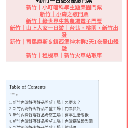
♥新竹一日遊&優惠門票
新竹｜小叮噹科學主題樂園門票
新竹｜小森之歌門票
新竹｜綠世界生態農場電子門票
新竹｜山上人家一日遊｜台北・桃園・新竹出
發
新竹｜司馬庫斯＆鎮西堡神木群2天1夜登山體
驗
新竹｜租機車｜新竹火車站取車
Table of Contents
新竹內灣好客好品希望工場｜怎麼去？
新竹內灣好客好品希望工場｜門票資訊
新竹內灣好客好品希望工場｜舊事生活餐飲
新竹內灣好客好品希望工場｜內灣探險遊樂園
新竹內灣好客好品希望工場｜塗鴉區