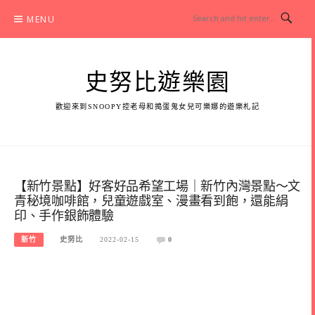
Skip
MENU
to
content
史努比遊樂園
歡迎來到SNOOPY控老母和搗蛋鬼女兒可樂娜的遊樂札記
【新竹景點】好客好品希望工場｜新竹內灣景點～文
青秘境咖啡館，兒童遊戲室、漫畫看到飽，還能絹
印、手作銀飾體驗
新竹
史努比
2022-02-15
0