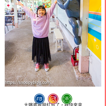
大嬸婆要發紅包了，趕快來拿