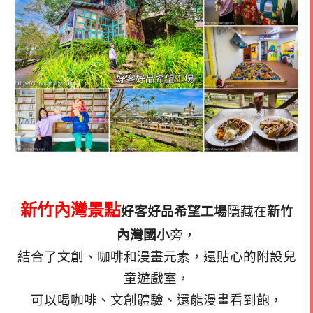
新竹內灣景點
好客好品希望工場
隱藏在
新竹
內灣國小
旁，
結合了文創、咖啡和漫畫元素，還貼心的附設兒
童遊戲室，
可以喝咖啡、文創體驗、還能漫畫看到飽，