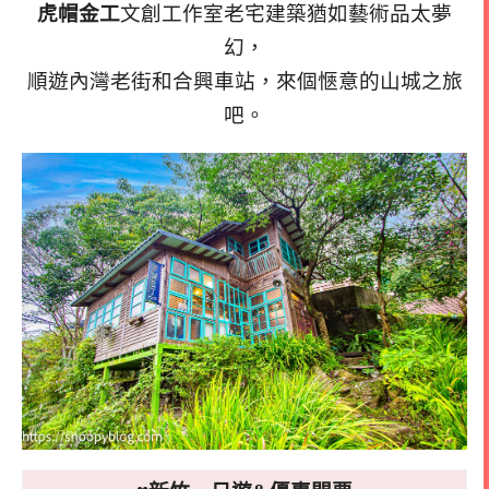
虎帽金工
文創工作室老宅建築猶如藝術品太夢
幻，
順遊內灣老街和合興車站，來個愜意的山城之旅
吧。