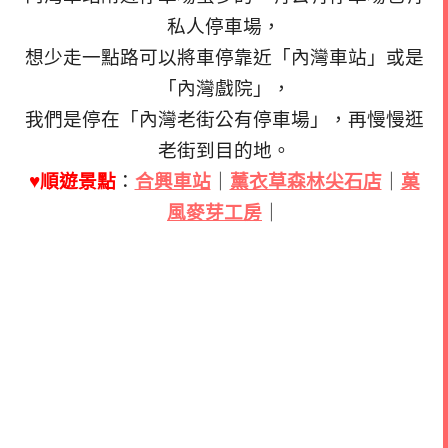
私人停車場，
想少走一點路可以將車停靠近「內灣車站」或是
「內灣戲院」，
我們是停在「內灣老街公有停車場」，再慢慢逛
老街到目的地。
♥順遊景點
：
合興車站
｜
薰衣草森林尖石店
｜
菓
風麥芽工房
｜