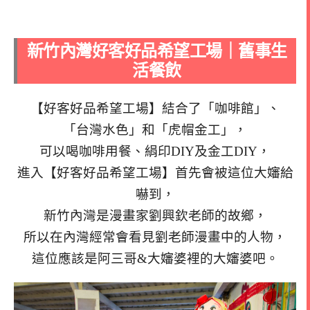
新竹內灣好客好品希望工場｜舊事生
活餐飲
【好客好品希望工場】結合了「咖啡館」、
「台灣水色」和「虎帽金工」，
可以喝咖啡用餐、絹印DIY及金工DIY，
進入【好客好品希望工場】首先會被這位大嬸給
嚇到，
新竹內灣是漫畫家劉興欽老師的故鄉，
所以在內灣經常會看見劉老師漫畫中的人物，
這位應該是阿三哥&大嬸婆裡的大嬸婆吧。