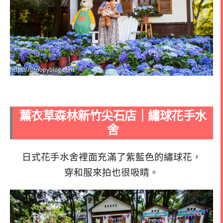
薰衣草森林新竹尖石店｜繡球花手水
舍
日式花手水舍裡面充滿了紫藍色的繡球花，
穿和服來拍也很吸睛。