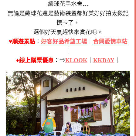
繡球花手水舍…
無論是繡球花還是藝術裝置都好美好好拍太殺記
憶卡了，
選個好天氣趕快來賞花吧。
♥順遊景點
：
好客好品希望工場
｜
合興愛情車站
｜
♦線上購票優惠
：⇒
KLOOK
｜
KKDAY
｜