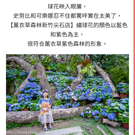
球花映入眼簾，
史努比和可樂娜忍不住都驚呼實在太美了，
【薰衣草森林新竹尖石店】繡球花的顏色以藍色
和紫色為主，
很符合薰衣草紫色森林的形象。