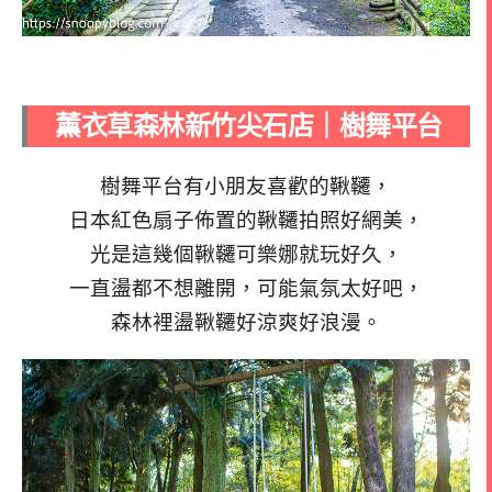
薰衣草森林新竹尖石店｜樹舞平台
樹舞平台有小朋友喜歡的鞦韆，
日本紅色扇子佈置的鞦韆拍照好網美，
光是這幾個鞦韆可樂娜就玩好久，
一直盪都不想離開，可能氣氛太好吧，
森林裡盪鞦韆好涼爽好浪漫。