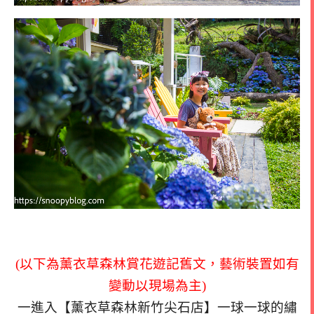
(以下為薰衣草森林賞花遊記舊文，藝術裝置如有
變動以現場為主)
一進入【薰衣草森林新竹尖石店】一球一球的繡