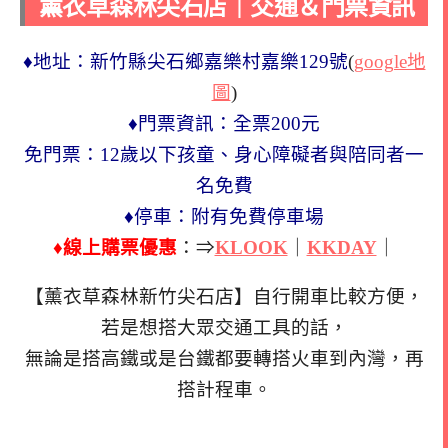
薰衣草森林尖石店｜交通＆門票資訊
♦地址：新竹縣尖石鄉嘉樂村嘉樂129號
(
google地
圖
)
♦門票資訊：全票200元
免門票：12歲以下孩童、身心障礙者與陪同者一
名免費
♦停車：附有免費停車場
♦線上購票優惠
：⇒
KLOOK
｜
KKDAY
｜
【薰衣草森林新竹尖石店】自行開車比較方便，
若是想搭大眾交通工具的話，
無論是搭高鐵或是台鐵都要轉搭火車到內灣，再
搭計程車。