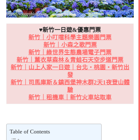
♥新竹一日遊&優惠門票
新竹｜小叮噹科學主題樂園門票
新竹｜小森之歌門票
新竹｜綠世界生態農場電子門票
新竹｜薰衣草森林＆青蛙石天空步道門票
新竹｜山上人家一日遊｜台北・桃園・新竹出
發
新竹｜司馬庫斯＆鎮西堡神木群2天1夜登山體
驗
新竹｜租機車｜新竹火車站取車
Table of Contents