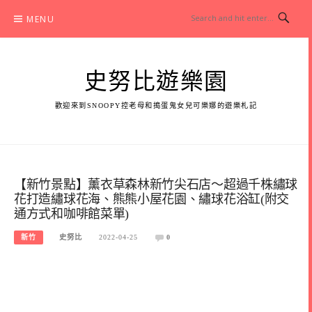
Skip
MENU
to
content
史努比遊樂園
歡迎來到SNOOPY控老母和搗蛋鬼女兒可樂娜的遊樂札記
【新竹景點】薰衣草森林新竹尖石店～超過千株繡球
花打造繡球花海、熊熊小屋花園、繡球花浴缸(附交
通方式和咖啡館菜單)
新竹
史努比
2022-04-25
0