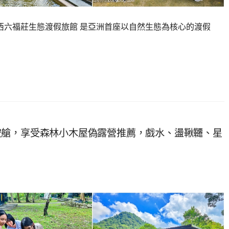
六福莊生態渡假旅館 是亞洲首座以自然生態為核心的渡假
空艙，享受森林小木屋偽露營推薦，戲水、盪鞦韆、星