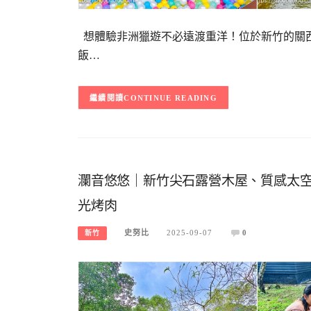
想體驗非洲獵遊不必遠渡重洋！位於新竹的關西
飯…
CONTINUE READING
瀾音悠悠｜新竹尖石露營木屋、質感太
光烤肉
史努比
2025-09-07
0
新竹