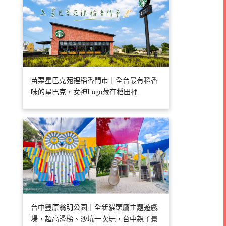
苗栗星巴克苑裡稻香門市｜全台最有稻香
味的星巴克，女神Logo藏在稻田裡
台中豐原翁明公園｜全新貓頭鷹主題遊戲
場，超高滑梯、沙坑一次玩，台中親子景