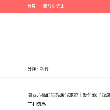
Skip
首頁
關於史努比
to
content
分類:
新竹
關西六福莊生態渡假旅館｜新竹親子飯
牛和斑馬