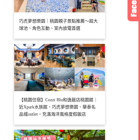
巧虎夢想樂園｜桃園親子景點推薦～超大
球池、角色互動、室內放電首選
【桃園住宿】Cozzi Blu和逸飯店桃園館｜
近Xpark水族館、巧虎夢想樂園、華泰名
品城outlet，充滿海洋風格度假飯店