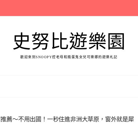
史努比遊樂園
歡迎來到SNOOPY控老母和搗蛋鬼女兒可樂娜的遊樂札記
店推薦～不用出國！一秒住進非洲大草原，窗外就是犀