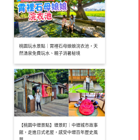
桃園玩水景點｜霄裡石母娘娘浣衣池，天
然湧泉免費玩水、親子消暑秘境
【桃園中壢景點】壢景町｜中壢城市故事
館，走進日式老屋，感受中壢百年歷史風
華