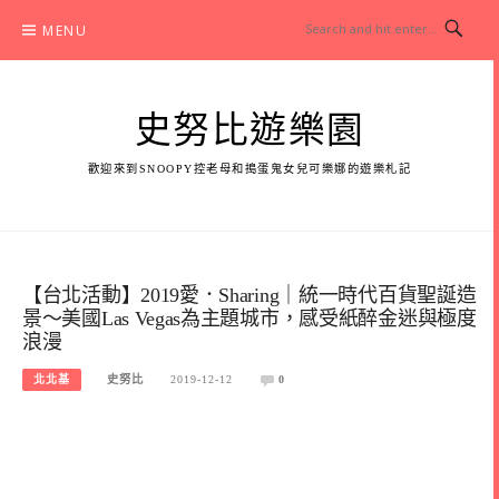
Skip
MENU
to
content
史努比遊樂園
歡迎來到SNOOPY控老母和搗蛋鬼女兒可樂娜的遊樂札記
【台北活動】2019愛．Sharing｜統一時代百貨聖誕造
景～美國Las Vegas為主題城市，感受紙醉金迷與極度
浪漫
北北基
史努比
2019-12-12
0