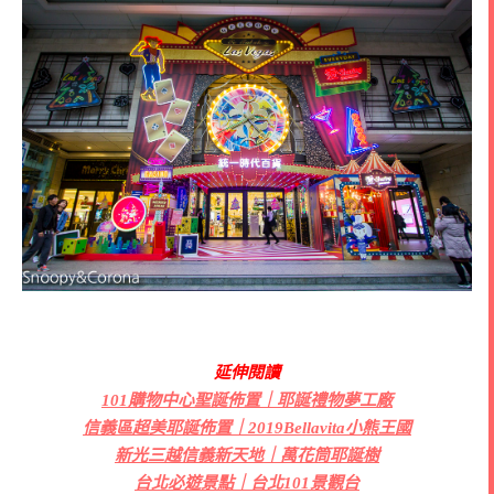
延伸閱讀
101購物中心聖誕佈置｜耶誕禮物夢工廠
信義區超美耶誕佈置｜2019Bellavita小熊王國
新光三越信義新天地｜萬花筒耶誕樹
台北必遊景點｜台北101景觀台