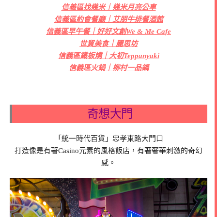
信義區找幾米｜幾米月亮公車
信義區約會餐廳｜艾朋牛排餐酒館
信義區早午餐｜好好文創We & Me Cafe
世貿美食｜麗思坊
信義區鐵板燒｜大初Teppanyaki
信義區火鍋｜柳村一品鍋
奇想大門
「統一時代百貨」忠孝東路大門口
打造像是有著Casino元素的風格飯店，有著奢華刺激的奇幻
感。