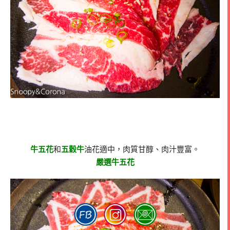
牛五花
和
五穀牛
油花適中，肉質甘醇、肉汁豐富。
嚴選牛五花