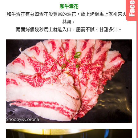
和牛雪花
和牛雪花有著如雪花般豐富的油花，放上烤網馬上就引來火舌
共舞，
兩面烤個幾秒馬上就能入口，肥而不膩、甘甜多汁。