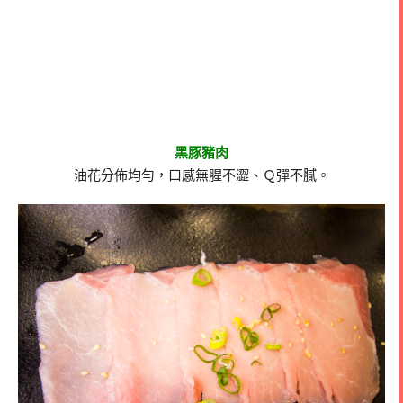
黑豚豬肉
油花分佈均勻，口感無腥不澀、Ｑ彈不膩。