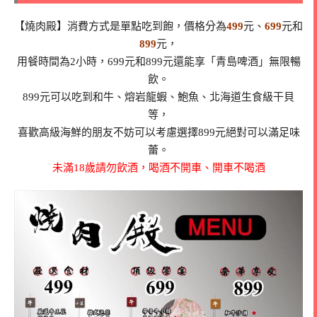
【燒肉殿】消費方式是單點吃到飽，價格分為
499
元、
699
元和
899
元，
用餐時間為2小時，699元和899元還能享「青島啤酒」無限暢
飲。
899元可以吃到和牛、熔岩龍蝦、鮑魚、北海道生食級干貝
等，
喜歡高級海鮮的朋友不妨可以考慮選擇899元絕對可以滿足味
蕾。
未滿18歲請勿飲酒，喝酒不開車、開車不喝酒