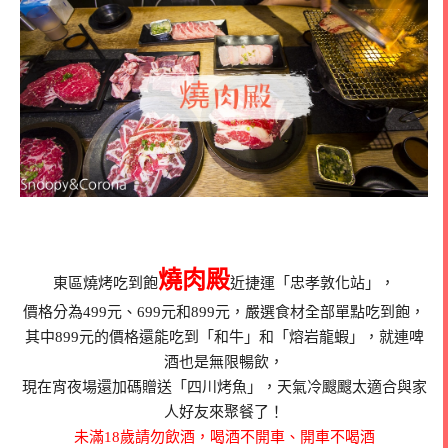
燒肉殿
東區燒烤吃到飽
近捷運「忠孝敦化站」，
價格分為499元、699元和899元，嚴選食材全部單點吃到飽，
其中899元的價格還能吃到「和牛」和「熔岩龍蝦」，就連啤
酒也是無限暢飲，
現在宵夜場還加碼贈送「四川烤魚」，天氣冷颼颼太適合與家
人好友來聚餐了！
未滿18歲請勿飲酒，喝酒不開車、開車不喝酒