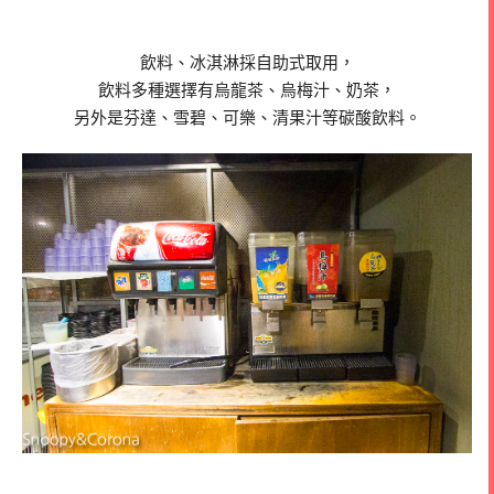
飲料、冰淇淋採自助式取用，
飲料多種選擇有烏龍茶、烏梅汁、奶茶，
另外是芬達、雪碧、可樂、清果汁等碳酸飲料。