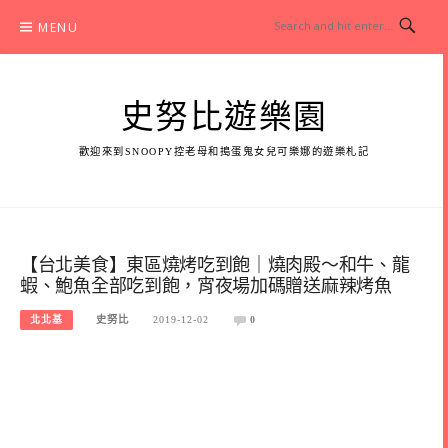
Skip
MENU
to
content
史努比遊樂園
歡迎來到SNOOPY控老母和搗蛋鬼女兒可樂娜的遊樂札記
【台北美食】東區燒烤吃到飽｜燒肉殿～和牛、龍
蝦、鮑魚全部吃到飽，宵夜場加碼贈送麻辣烤魚
北北基
史努比
2019-12-02
0