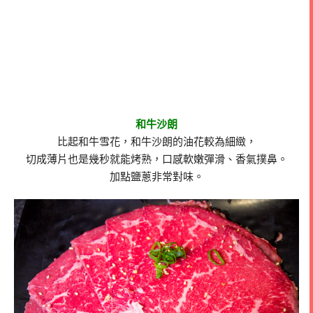
和牛沙朗
比起和牛雪花，和牛沙朗的油花較為細緻，
切成薄片也是幾秒就能烤熟，口感軟嫩彈滑、香氣撲鼻。
加點鹽蔥非常對味。