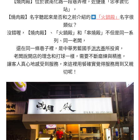
【燒肉殿】位於敦南化路一段巷弄裡，近捷運「忠孝敦化
站」，
【燒肉殿】名字聽起來是否和之前介紹的
「火鍋殿」
名字很
類似？
沒錯喔，【燒肉殿】、「火鍋殿」和「串燒殿」不但是同一系
列、同一老闆，
還在同一條巷子裡，是中華男籃國手
洪志善
所投資，
老闆說開店的理念和打球一樣，需要不斷磨練與精進，
讓客人真心地感受到服務，來這裡用餐確實覺得服務周到又親
切呢！