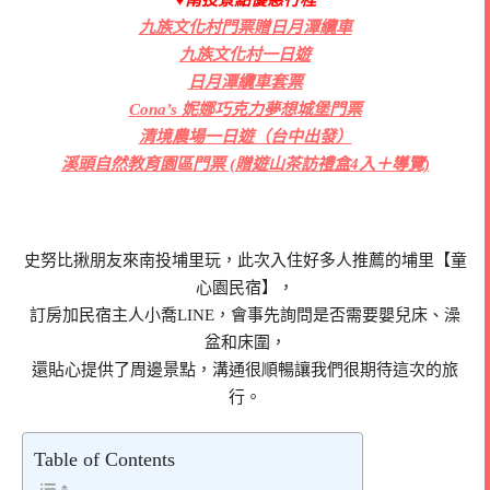
♥南投景點優惠行程
九族文化村門票贈日月潭纜車
九族文化村一日遊
日月潭纜車套票
Cona’s 妮娜巧克力夢想城堡門票
清境農場一日遊（台中出發）
溪頭自然教育園區門票 (贈遊山茶訪禮盒4入＋導覽)
史努比揪朋友來南投埔里玩，此次入住好多人推薦的埔里【童
心園民宿】，
訂房加民宿主人小喬LINE，會事先詢問是否需要嬰兒床、澡
盆和床圍，
還貼心提供了周邊景點，溝通很順暢讓我們很期待這次的旅
行。
Table of Contents