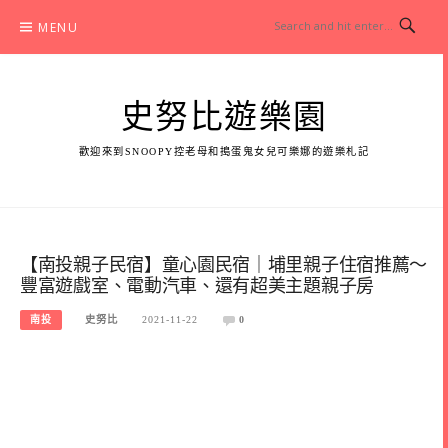
Skip
MENU
to
content
史努比遊樂園
歡迎來到SNOOPY控老母和搗蛋鬼女兒可樂娜的遊樂札記
【南投親子民宿】童心園民宿｜埔里親子住宿推薦～
豐富遊戲室、電動汽車、還有超美主題親子房
南投
史努比
2021-11-22
0