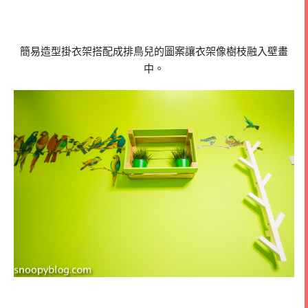
簡易造型掛衣架搭配成排鳥兒的圖案讓衣架像樹枝融入壁畫
中。