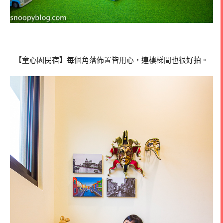
【童心園民宿】每個角落佈置皆用心，連樓梯間也很好拍。