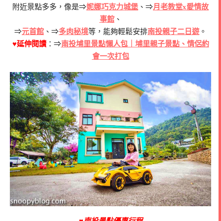
附近景點多多，像是⇒
妮娜巧克力城堡
、⇒
月老教堂x愛情故
事館
、
⇒
元首館
、⇒
多肉秘境
等，能夠輕鬆安排
南投親子二日遊
。
♥延伸閱讀
：⇒
南投埔里景點懶人包｜埔里親子景點、情侶約
會一次打包