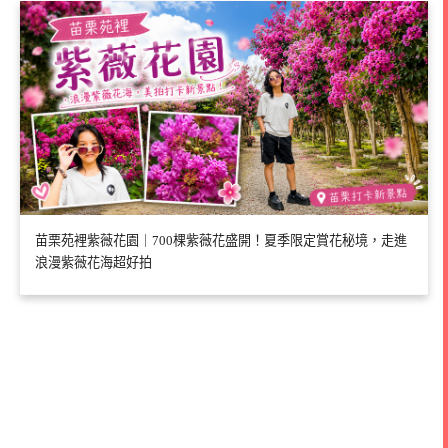
苗栗苑裡紫薇花園｜700棵紫薇花盛開！夏季限定賞花秘境，走進
浪漫紫薇花海超好拍