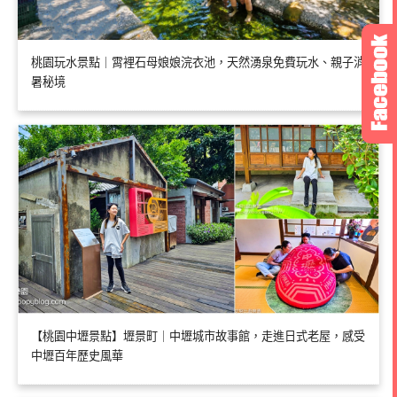
桃園玩水景點｜霄裡石母娘娘浣衣池，天然湧泉免費玩水、親子消
暑秘境
【桃園中壢景點】壢景町｜中壢城市故事館，走進日式老屋，感受
中壢百年歷史風華