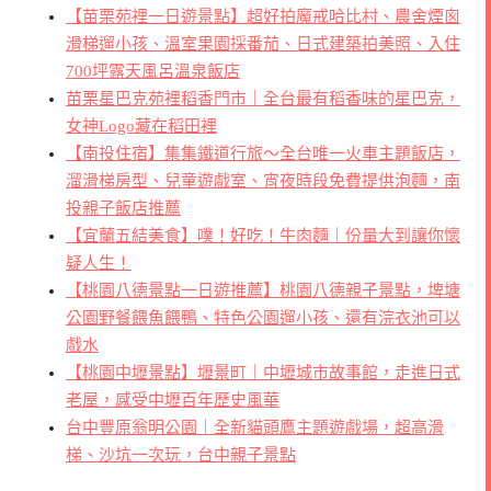
【苗栗苑裡一日遊景點】超好拍魔戒哈比村、農舍煙囪
滑梯遛小孩、溫室果園採番茄、日式建築拍美照、入住
700坪露天風呂溫泉飯店
苗栗星巴克苑裡稻香門市｜全台最有稻香味的星巴克，
女神Logo藏在稻田裡
【南投住宿】集集鐵道行旅～全台唯一火車主題飯店，
溜滑梯房型、兒童遊戲室、宵夜時段免費提供泡麵，南
投親子飯店推薦
【宜蘭五結美食】噗！好吃！牛肉麵｜份量大到讓你懷
疑人生！
【桃園八德景點一日遊推薦】桃園八德親子景點，埤塘
公園野餐餵魚餵鴨、特色公園遛小孩、還有浣衣池可以
戲水
【桃園中壢景點】壢景町｜中壢城市故事館，走進日式
老屋，感受中壢百年歷史風華
台中豐原翁明公園｜全新貓頭鷹主題遊戲場，超高滑
梯、沙坑一次玩，台中親子景點