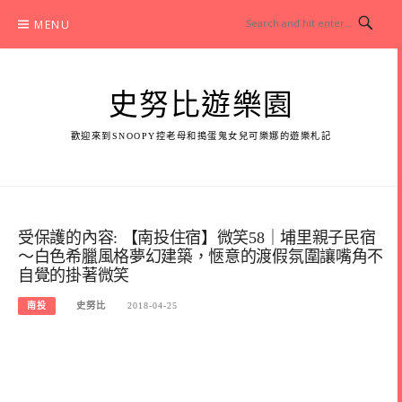
Skip
MENU
to
content
史努比遊樂園
歡迎來到SNOOPY控老母和搗蛋鬼女兒可樂娜的遊樂札記
受保護的內容: 【南投住宿】微笑58｜埔里親子民宿
～白色希臘風格夢幻建築，愜意的渡假氛圍讓嘴角不
自覺的掛著微笑
南投
史努比
2018-04-25