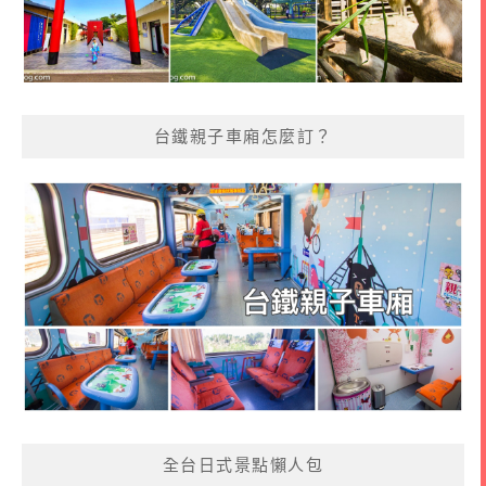
台鐵親子車廂怎麼訂？
全台日式景點懶人包