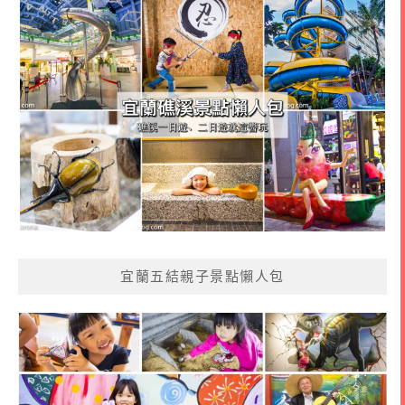
宜蘭五結親子景點懶人包