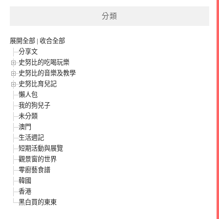
分類
展開全部
|
收合全部
分享文
史努比的吃喝玩樂
史努比的音樂及教學
史努比育兒記
懶人包
我的狗兒子
未分類
澳門
生活週記
短期活動與展覽
觀景窗的世界
零廚藝食譜
韓國
香港
黑白買的東東