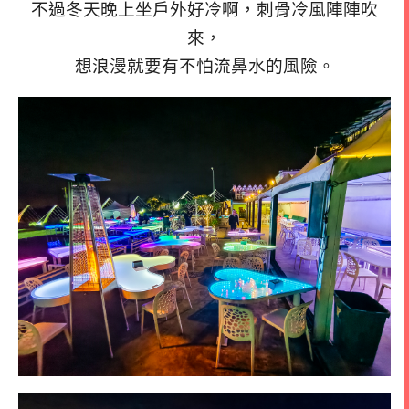
不過冬天晚上坐戶外好冷啊，刺骨冷風陣陣吹
來，
想浪漫就要有不怕流鼻水的風險。