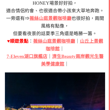
HONEY場景好好拍，
適合情侶約會、也很適合帶小孩來大草地奔跑。
一旁還有⇒
薇絲山庭景觀咖啡廳
也很好拍，兩間
風格有點像，
但要看夜景的話夏季三角還是略勝一籌。
♥順遊景點
：
薇絲山庭景觀咖啡廳
｜
山丘上景觀
咖啡館
｜
7-Eleven湖口旗艦店
｜
濟生Beauty兩岸觀光生醫
美學健康館
｜