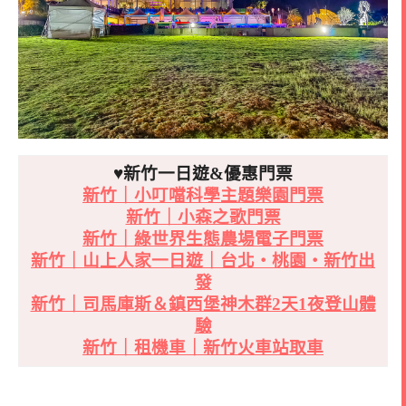
♥新竹一日遊&優惠門票
新竹｜小叮噹科學主題樂園門票
新竹｜小森之歌門票
新竹｜綠世界生態農場電子門票
新竹｜山上人家一日遊｜台北・桃園・新竹出
發
新竹｜司馬庫斯＆鎮西堡神木群2天1夜登山體
驗
新竹｜租機車｜新竹火車站取車