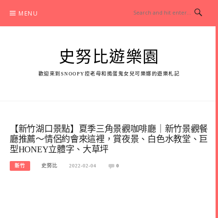
Skip
MENU
to
content
史努比遊樂園
歡迎來到SNOOPY控老母和搗蛋鬼女兒可樂娜的遊樂札記
【新竹湖口景點】夏季三角景觀咖啡廳｜新竹景觀餐
廳推薦～情侶約會來這裡，賞夜景、白色水教堂、巨
型HONEY立體字、大草坪
新竹
史努比
2022-02-04
0