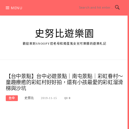
Skip
MENU
to
content
史努比遊樂園
歡迎來到SNOOPY控老母和搗蛋鬼女兒可樂娜的遊樂札記
【台中景點】台中必遊景點｜南屯景點｜彩虹眷村～
童趣療癒的彩虹村好好拍，還有小孩最愛的彩虹溜滑
梯與沙坑
台中
史努比
2019-11-15
0