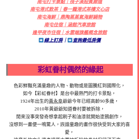
南屯打卡景點｜筏子溪迎賓廊道
南屯港式飲茶｜春一籠港式茶樓文心店
南屯海鮮｜鼎陶蒸蒸氣海鮮鍋物
南屯住宿｜涵館汽車旅館
逢甲夜市住宿｜水雲端旗艦概念旅館
線上訂房
｜
查詢最低房價
彩虹眷村偶然的緣起
色彩鮮豔充滿童趣的人物、動物或是圖騰紅到國際化，
如今【彩虹眷村】是台中最熱門的打卡景點，
1924年出生的
黃永阜
爺爺今年已經高齡90多歲，
2010年黃爺爺知道眷村要被拆除，
閒來沒事突發奇想拿起刷子和油漆就開始塗鴉創作，
沒想到一畫便一鳴驚人，詼諧童趣的畫作很快受到大家的喜
愛，