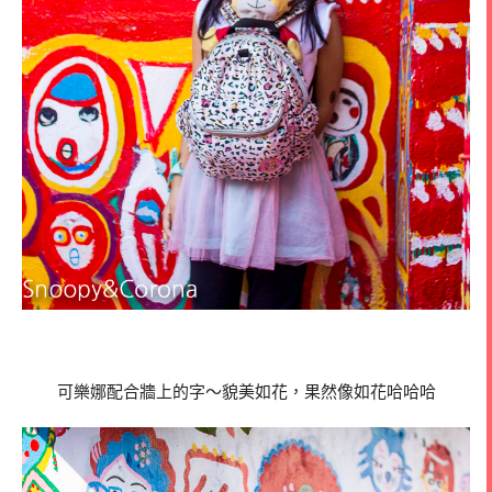
可樂娜配合牆上的字～貌美如花，果然像如花哈哈哈