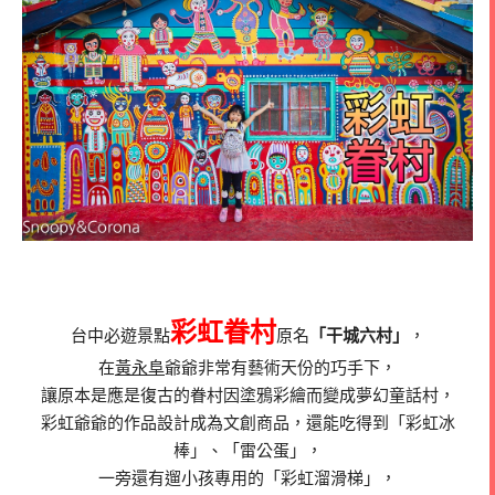
彩虹眷村
台中必遊景點
原名
「干城六村」
，
在
黃永阜
爺爺非常有藝術天份的巧手下，
讓原本是應是復古的眷村因塗鴉彩繪而變成夢幻童話村，
彩虹爺爺的作品設計成為文創商品，還能吃得到「彩虹冰
棒」、「雷公蛋」，
一旁還有遛小孩專用的「彩虹溜滑梯」，