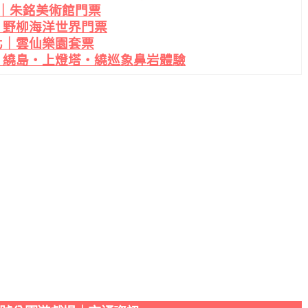
｜朱銘美術館門票
｜野柳海洋世界門票
北｜雲仙樂園套票
・繞島・上燈塔・繞巡象鼻岩體驗