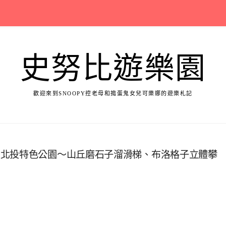
史努比遊樂園
歡迎來到SNOOPY控老母和搗蛋鬼女兒可樂娜的遊樂札記
｜北投特色公園～山丘磨石子溜滑梯、布洛格子立體攀