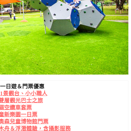
北一日遊＆門票優惠
01景觀台、小小職人
雙層觀光巴士之旅
貓空纜車套票
童新樂園一日票
奧森兒童博物館門票
木舟＆浮潛體驗，含攝影服務