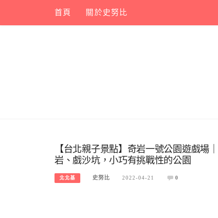
Skip
首頁
關於史努比
to
content
【台北親子景點】奇岩一號公園遊戲場
岩、戲沙坑，小巧有挑戰性的公園
史努比
2022-04-21
0
北北基