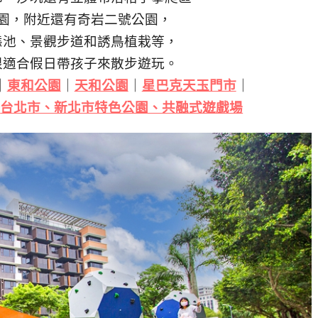
園，附近還有奇岩二號公園，
態池、景觀步道和誘鳥植栽等，
很適合假日帶孩子來散步遊玩。
｜
東和公園
｜
天和公園
｜
星巴克天玉門市
｜
⇒
台北市、新北市特色公園、共融式遊戲場