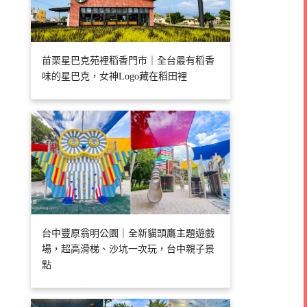
苗栗星巴克苑裡稻香門市｜全台最有稻香
味的星巴克，女神Logo藏在稻田裡
台中豐原翁明公園｜全新貓頭鷹主題遊戲
場，超高滑梯、沙坑一次玩，台中親子景
點