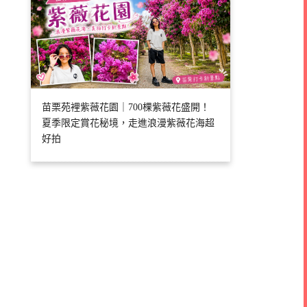
苗栗苑裡紫薇花園｜700棵紫薇花盛開！
夏季限定賞花秘境，走進浪漫紫薇花海超
好拍