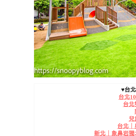
♥台
台北1
台北
兒
台北｜
新北｜象鼻岩獨