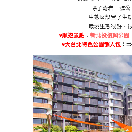
除了奇岩一號公
生態區設置了生
環境生態很好、
♥順遊景點
：
新北投復興公園
♥大台北特色公園懶人包
：