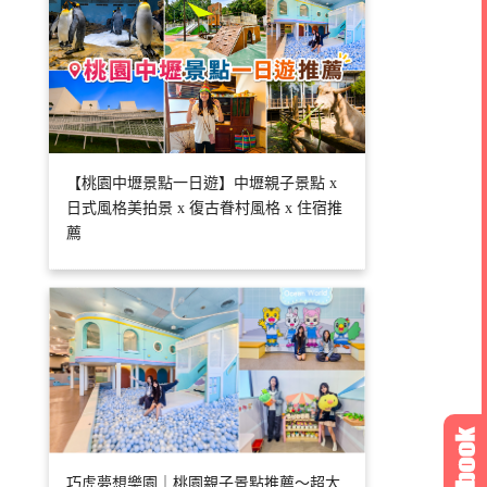
【桃園中壢景點一日遊】中壢親子景點 x
日式風格美拍景 x 復古眷村風格 x 住宿推
薦
巧虎夢想樂園｜桃園親子景點推薦～超大