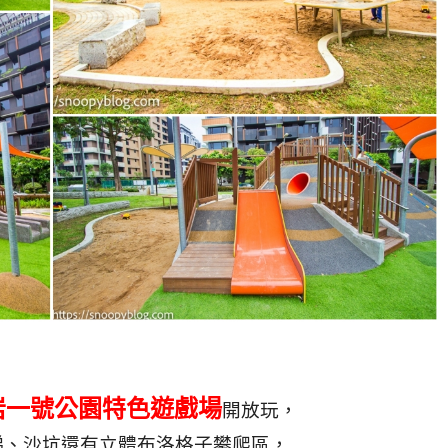
岩一號公園特色遊戲場
開放玩，
梯、沙坑還有立體布洛格子攀爬區，