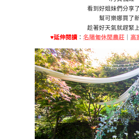
看到好姐妹們分享
幫可樂娜買了
趁著好天氣就趕緊
♥延伸閱讀
：
名陽匍休閒農莊
｜
高