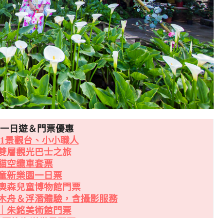
北一日遊＆門票優惠
01景觀台、小小職人
雙層觀光巴士之旅
貓空纜車套票
童新樂園一日票
奧森兒童博物館門票
木舟＆浮潛體驗，含攝影服務
｜朱銘美術館門票