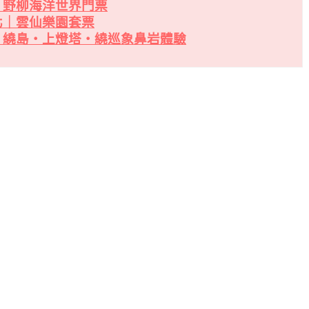
｜野柳海洋世界門票
北｜雲仙樂園套票
・繞島・上燈塔・繞巡象鼻岩體驗