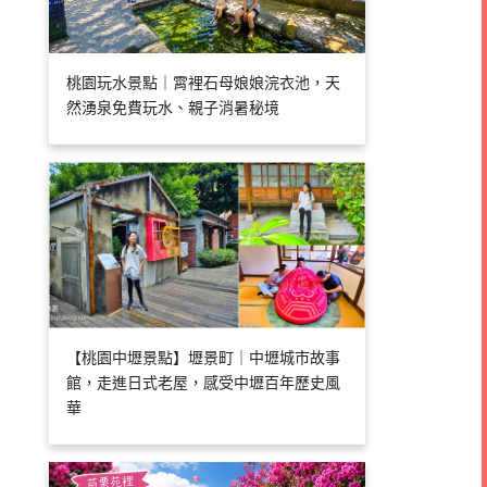
桃園玩水景點｜霄裡石母娘娘浣衣池，天
然湧泉免費玩水、親子消暑秘境
【桃園中壢景點】壢景町｜中壢城市故事
館，走進日式老屋，感受中壢百年歷史風
華