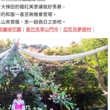
了大梯田的楓紅美景讓我好羨慕，
新的和服一直苦無機會登場，
上山來賞楓，來一趟偽日之旅吧。
家繡球花園
｜
星巴克草山門市
｜
亞尼克夢想村
｜