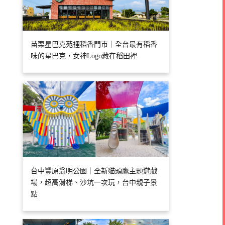
苗栗星巴克苑裡稻香門市｜全台最有稻香
味的星巴克，女神Logo藏在稻田裡
台中豐原翁明公園｜全新貓頭鷹主題遊戲
場，超高滑梯、沙坑一次玩，台中親子景
點