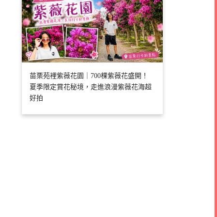
苗栗苑裡紫薇花園｜700棵紫薇花盛開！
夏季限定賞花秘境，走進浪漫紫薇花海超
好拍