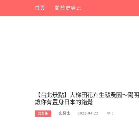
Skip
首頁
關於史努比
to
content
【台北景點】大梯田花卉生態農園～陽
讓你有置身日本的錯覺
史努比
2022-04-22
0
北北基