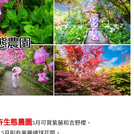
卉生態農園
3月可賞紫藤和吉野櫻、
，5月則有美麗繡球花開，