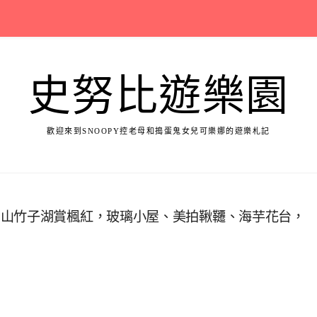
史努比遊樂園
歡迎來到SNOOPY控老母和搗蛋鬼女兒可樂娜的遊樂札記
明山竹子湖賞楓紅，玻璃小屋、美拍鞦韆、海芋花台，