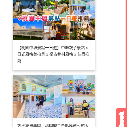
【桃園中壢景點一日遊】中壢親子景點 x
日式風格美拍景 x 復古眷村風格 x 住宿推
薦
巧虎夢想樂園｜桃園親子景點推薦～超大