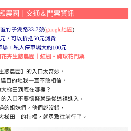
態農園｜交通＆門票資訊
區竹子湖路33-7號
(
google地圖
)
0元，可以折抵50元消費
場，私人停車場大約100元
田花卉生態農園｜紅楓・繡球花門票
生態農園】的入口太奇妙，
航說到達目的地我一直不敢相信，
的大梯田到底在哪裡？
」的入口不要懷疑就是從這裡進入，
過的姐妹們，他們說沒錯，
大梯田」的指標，就勇敢往前行了。