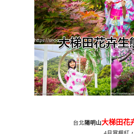
大梯田花
台北
陽明山
4月賞楓紅