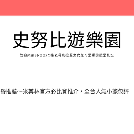
史努比遊樂園
歡迎來到SNOOPY控老母和搗蛋鬼女兒可樂娜的遊樂札記
聚餐推薦～米其林官方必比登推介，全台人氣小籠包評