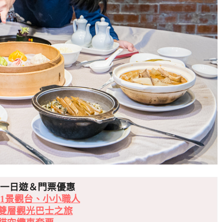
北一日遊＆門票優惠
01景觀台、小小職人
雙層觀光巴士之旅