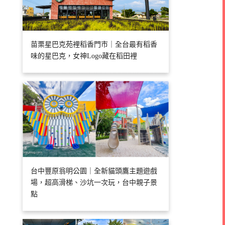
苗栗星巴克苑裡稻香門市｜全台最有稻香
味的星巴克，女神Logo藏在稻田裡
台中豐原翁明公園｜全新貓頭鷹主題遊戲
場，超高滑梯、沙坑一次玩，台中親子景
點