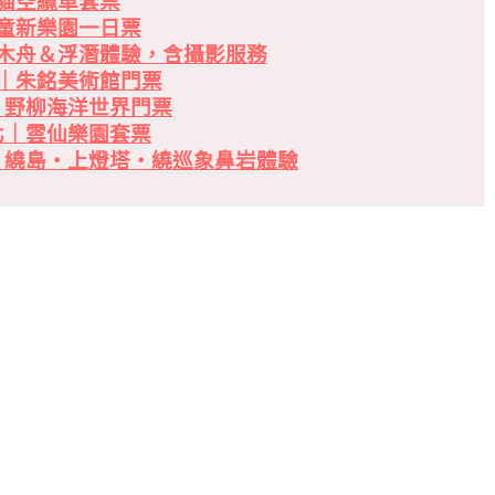
貓空纜車套票
童新樂園一日票
木舟＆浮潛體驗，含攝影服務
｜朱銘美術館門票
｜野柳海洋世界門票
北｜雲仙樂園套票
・繞島・上燈塔・繞巡象鼻岩體驗