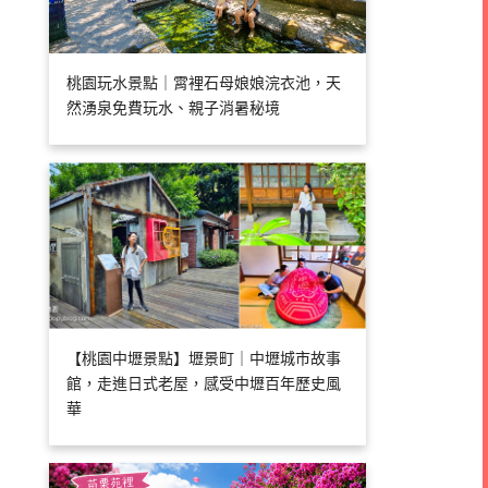
桃園玩水景點｜霄裡石母娘娘浣衣池，天
然湧泉免費玩水、親子消暑秘境
【桃園中壢景點】壢景町｜中壢城市故事
館，走進日式老屋，感受中壢百年歷史風
華