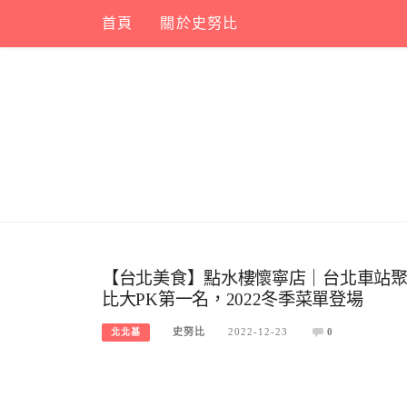
Skip
首頁
關於史努比
to
content
【台北美食】點水樓懷寧店｜台北車站
比大PK第一名，2022冬季菜單登場
史努比
2022-12-23
0
北北基