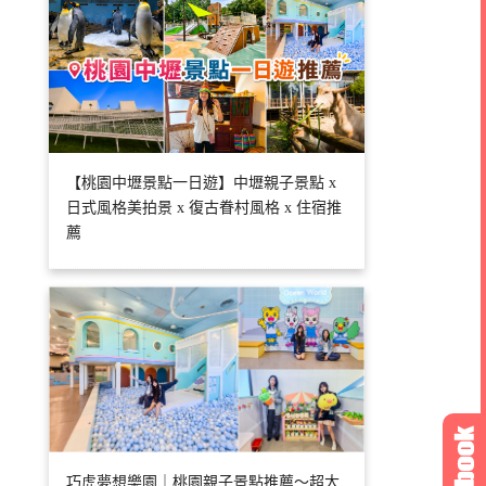
【桃園中壢景點一日遊】中壢親子景點 x
日式風格美拍景 x 復古眷村風格 x 住宿推
薦
巧虎夢想樂園｜桃園親子景點推薦～超大