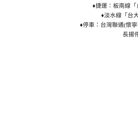
♦捷運：板南線「
♦淡水線「台
♦停車：台灣聯通(懷寧
長揚停