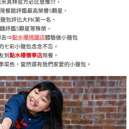
獲米其林官方必比登推介，
灣餐館評鑑最高榮譽5顆星、
籠包評比大PK第一名、
麵評鑑5顆星等殊榮，
娜去⇒
點水樓桃園店
體驗做小籠包
的七彩小籠包念念不忘，
友到
點水樓懷寧店
用餐，
季菜色，當然還有我們家愛的小籠包。