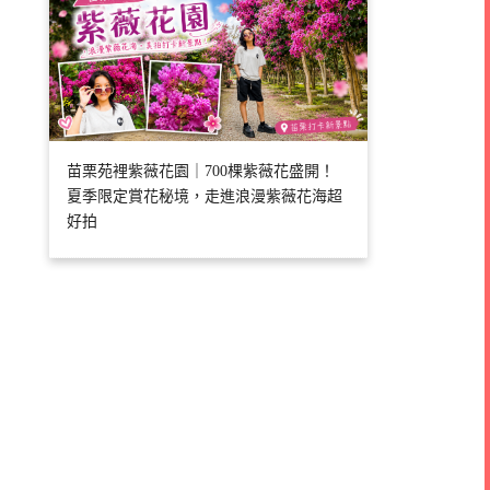
苗栗苑裡紫薇花園｜700棵紫薇花盛開！
夏季限定賞花秘境，走進浪漫紫薇花海超
好拍