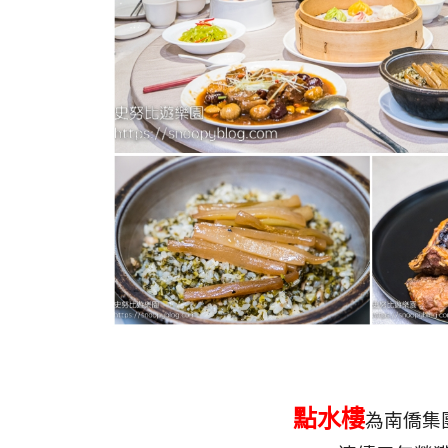
點水樓
為南僑集