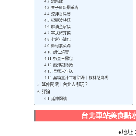
㸆菜飯
栗子紅棗燜羊肉
涼拌香烏筍
椒鹽波特菇
麻油全家福
寧式烤芥菜
七彩小籠包
鮮蚵紫菜湯
蝦仁燒賣
奶皇玉露包
蒸炸銀絲捲
黑糯米年糕
黑糖薑汁甘薯甜湯｜核桃芝麻糊
延伸閱讀｜台北去哪玩？
評論
延伸閱讀
台北車站美食點
♦地址