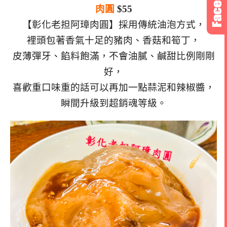
肉圓
$55
【彰化老担阿璋肉圓】採用傳統油泡方式，
裡頭包著香氣十足的豬肉、香菇和筍丁，
皮薄彈牙、餡料飽滿，不會油膩、
鹹甜比例剛剛
好，
喜歡重口味重的話可以再加一點蒜泥和辣椒醬，
瞬間升級到超銷魂等級。