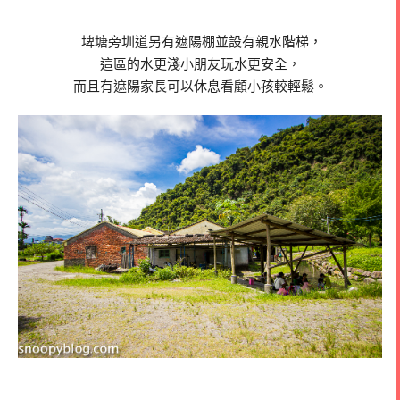
埤塘旁圳道另有遮陽棚並設有親水階梯，
這區的水更淺小朋友玩水更安全，
而且有遮陽家長可以休息看顧小孩較輕鬆。