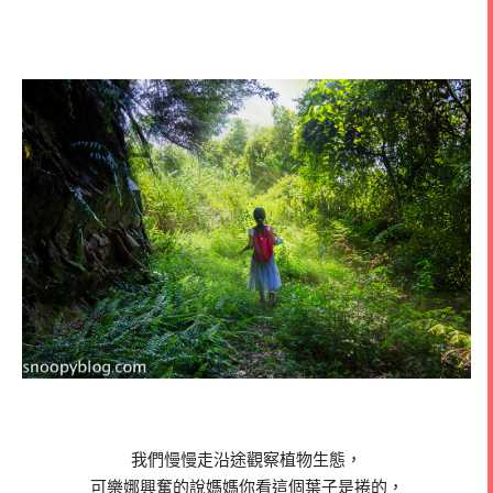
我們慢慢走沿途觀察植物生態，
可樂娜興奮的說媽媽你看這個葉子是捲的，