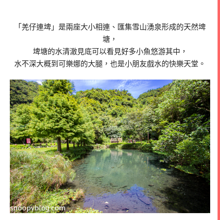
「羌仔連埤」是兩座大小相連、匯集雪山湧泉形成的天然埤
塘，
埤塘的水清澈見底可以看見好多小魚悠游其中，
水不深大概到可樂娜的大腿，也是小朋友戲水的快樂天堂。