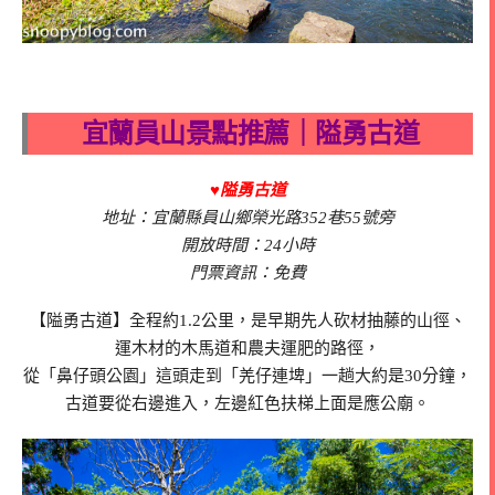
宜蘭員山景點推薦｜隘勇古道
♥隘勇古道
地址：宜蘭縣員山鄉榮光路352巷55號旁
開放時間：24小時
門票資訊：免費
【隘勇古道】全程約1.2公里，是早期先人砍材抽藤的山徑、
運木材的木馬道和農夫運肥的路徑，
從「鼻仔頭公園」這頭走到「羌仔連埤」一趟大約是30分鐘，
古道要從右邊進入，左邊紅色扶梯上面是應公廟。