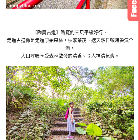
【隘勇古道】路寬約三尺平緩好行，
走進古道像是走進原始森林，枝繁葉茂、遮天蔽日頓時暑氣全
消，
大口呼吸享受森林散發的清香、令人神清氣爽。