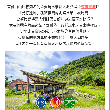
宜蘭員山比較知名的免費玩水景點大概算是⇒
螃蟹冒泡
吧，
「羌仔連埤」孤陋寡聞的史努比第一次聽聞，
史努比覺得達人們好厲害都知道這個玩水秘境？
家長們還有備而來帶了野餐墊、各種玩水玩具來這裡玩，
史努比其實有點私心不太想分享這個景點，
這麼棒的地方真的不想讓他紅、讓人潮變多，
這樣才能一直保有這個玩水私房秘境的遊玩品質。