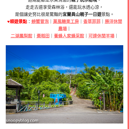
走走古道享受森林浴，還能玩水透心涼，
是個讓史努比很是驚豔的
宜蘭員山親子一日遊
景點。
♥順遊景點
：
螃蟹冒泡
｜
菓風糖果工房
｜
香草菲菲
｜
勝洋休閒
農場
｜
二湖鳳梨館
｜
棗稻田
｜
養蜂人家蜂采館
｜
可達休閒羊場
｜