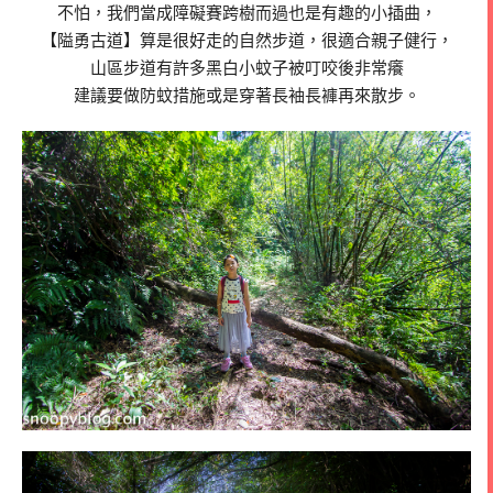
不怕，我們當成障礙賽跨樹而過也是有趣的小插曲，
【隘勇古道】算是很好走的自然步道，很適合親子健行，
山區步道有許多黑白小蚊子被叮咬後非常癢
建議要做防蚊措施或是穿著長袖長褲再來散步。