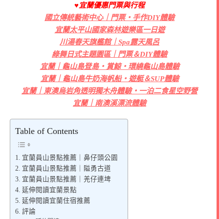
♥宜蘭優惠門票與行程
國立傳統藝術中心｜門票・手作DIY體驗
宜蘭太平山國家森林遊樂區一日遊
川湯春天旗艦館｜Spa露天風呂
綠舞日式主題園區｜門票＆DIY體驗
宜蘭｜龜山島登島・賞鯨・環繞龜山島體驗
宜蘭｜龜山島牛奶海帆船・遊艇＆SUP體驗
宜蘭｜東澳烏岩角透明獨木舟體驗・一泊二食星空野營
宜蘭｜南澳溪漂流體驗
Table of Contents
宜蘭員山景點推薦｜鼻仔頭公園
宜蘭員山景點推薦｜隘勇古道
宜蘭員山景點推薦｜羌仔連埤
延伸閱讀宜蘭景點
延伸閱讀宜蘭住宿推薦
評論