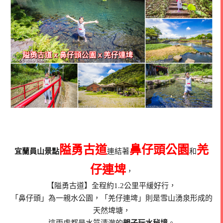
隘勇古道
鼻仔頭公園
羌
宜蘭員山景點
連結著
和
仔連埤
，
【隘勇古道】全程約1.2公里平緩好行，
「鼻仔頭」為一親水公園，「羌仔連埤」則是雪山湧泉形成的
天然埤塘，
這兩處都是水質清澈的
親子玩水秘境
。