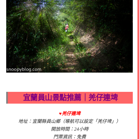
宜蘭員山景點推薦｜羌仔連埤
♥羌仔連埤
地址：宜蘭縣員山鄉（導航可以設定「羌仔埤」）
開放時間：24小時
門票資訊：免費