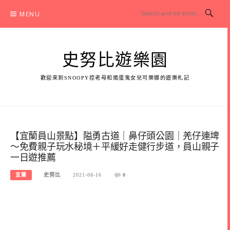
Skip
MENU
to
content
史努比遊樂園
歡迎來到SNOOPY控老母和搗蛋鬼女兒可樂娜的遊樂札記
【宜蘭員山景點】隘勇古道｜鼻仔頭公園｜羌仔連埤
～免費親子玩水秘境＋平緩好走健行步道，員山親子
一日遊推薦
宜蘭
史努比
2021-08-16
0