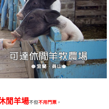
休閒羊場
不但
不用門票
，