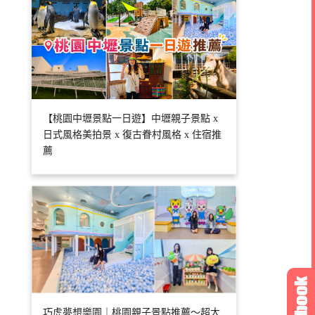
【桃園中壢景點一日遊】中壢親子景點 x
日式風格美拍景 x 復古眷村風格 x 住宿推
薦
巧虎夢想樂園｜桃園親子景點推薦～超大