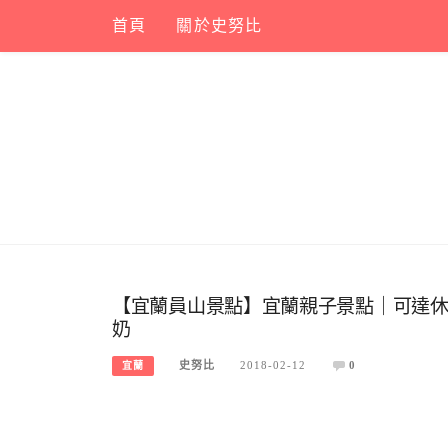
Skip
首頁
關於史努比
to
content
【宜蘭員山景點】宜蘭親子景點｜可達
奶
史努比
2018-02-12
0
宜蘭