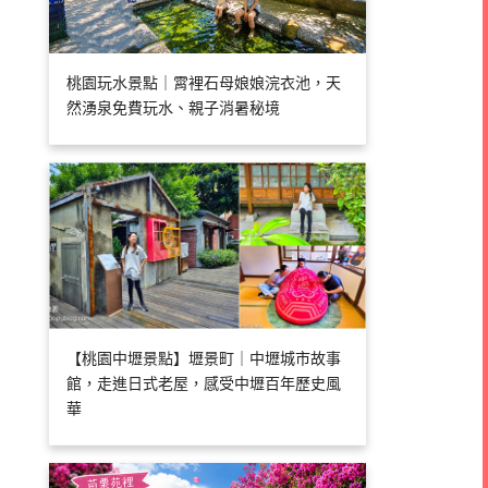
桃園玩水景點｜霄裡石母娘娘浣衣池，天
然湧泉免費玩水、親子消暑秘境
【桃園中壢景點】壢景町｜中壢城市故事
館，走進日式老屋，感受中壢百年歷史風
華