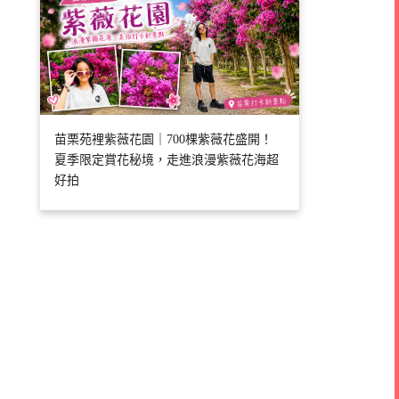
苗栗苑裡紫薇花園｜700棵紫薇花盛開！
夏季限定賞花秘境，走進浪漫紫薇花海超
好拍