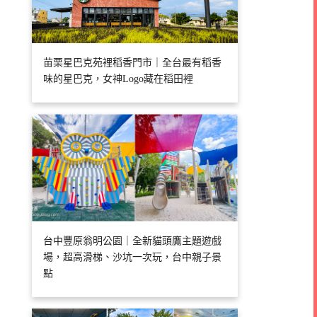
苗栗星巴克苑裡稻香門市｜全台最有稻香
味的星巴克，女神Logo藏在稻田裡
台中豐原翁明公園｜全新貓頭鷹主題遊戲
場，超高滑梯、沙坑一次玩，台中親子景
點