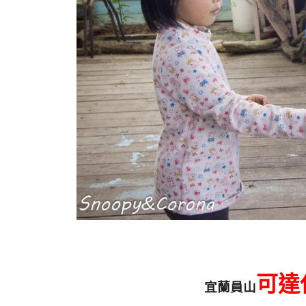
可達
宜蘭員山