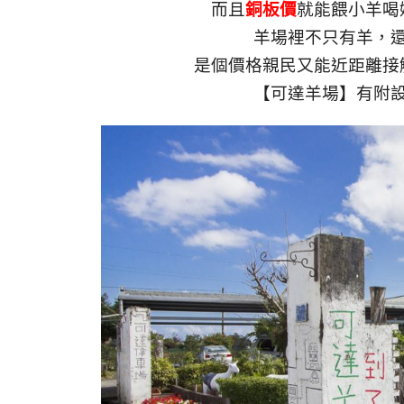
而且
銅板價
就能餵小羊喝
羊場裡不只有羊，
是個價格親民又能近距離接
【可達羊場】有附