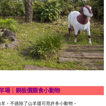
羊場｜銅板價餵食小動物
山羊，不過除了山羊還可見許多小動物，