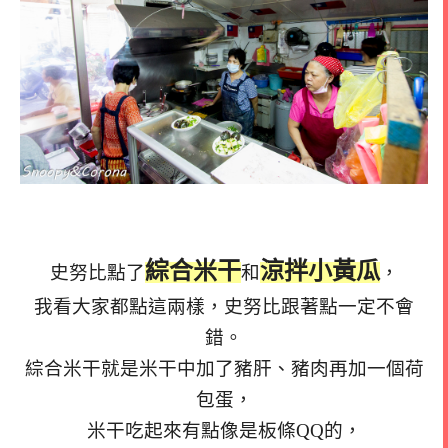
綜合米干
涼拌小黃瓜
史努比點了
和
，
我看大家都點這兩樣，史努比跟著點一定不會
錯。
綜合米干就是米干中加了豬肝、豬肉再加一個荷
包蛋，
米干吃起來有點像是板條QQ的，