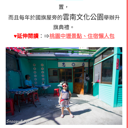
置，
雲南文化公園
而且每年於國旗屋旁的
舉辦升
旗典禮。
♥延伸閱讀
：⇒
桃園中壢景點、住宿懶人包