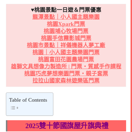
♥桃園景點一日遊＆門票優惠
龍潭景點｜小人國主題樂園
桃園Xpark門票
桃園埔心牧場門票
桃園手信霧影城門票
桃園市景點｜祥儀機器人夢工廠
桃園｜小人國主題樂園門票
桃園富田花園農場門票
雄獅文具想像力製造所 | 門票・質感手作課程
桃園巧虎夢想樂園門票・親子套票
拉拉山國家森林遊樂區門票
Table of Contents
2025雙十節國旗屋升旗典禮