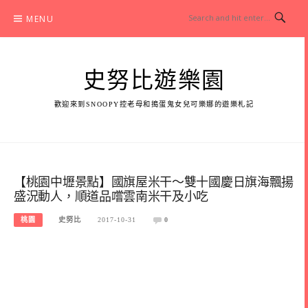
Skip
MENU
to
content
史努比遊樂園
歡迎來到SNOOPY控老母和搗蛋鬼女兒可樂娜的遊樂札記
【桃園中壢景點】國旗屋米干～雙十國慶日旗海飄揚
盛況動人，順道品嚐雲南米干及小吃
桃園
史努比
2017-10-31
0