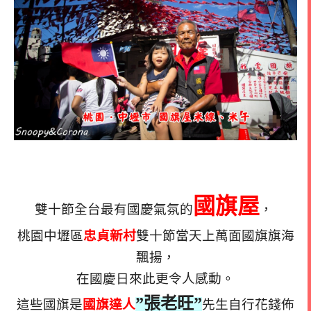
國旗屋
雙十節全台最有國慶氣氛的
，
桃園中壢區
忠貞新村
雙十節當天上萬面國旗旗海
飄揚，
在國慶日來此更令人感動。
”張老旺”
這些國旗是
國旗達人
先生自行花錢佈