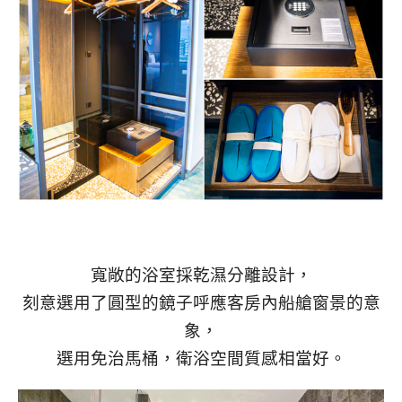
寬敞的浴室採乾濕分離設計，
刻意選用了圓型的鏡子呼應客房內船艙窗景的意
象，
選用免治馬桶，衛浴空間質感相當好。