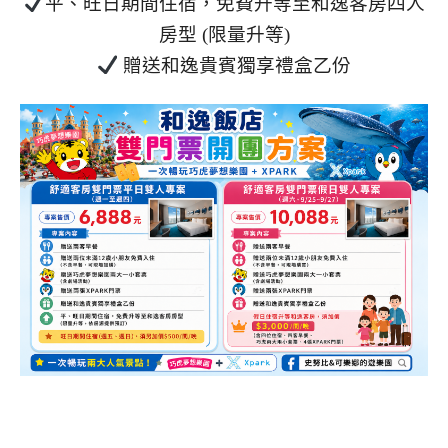
平、旺日期間住宿，免費升等至和逸客房四人
房型 (限量升等)
贈送和逸貴賓獨享禮盒乙份