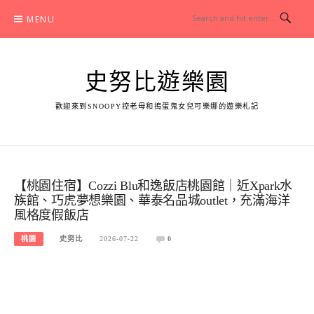
Skip
MENU
to
content
史努比遊樂園
歡迎來到SNOOPY控老母和搗蛋鬼女兒可樂娜的遊樂札記
【桃園住宿】Cozzi Blu和逸飯店桃園館｜近Xpark水
族館、巧虎夢想樂園、華泰名品城outlet，充滿海洋
風格度假飯店
桃園
史努比
2026-07-22
0