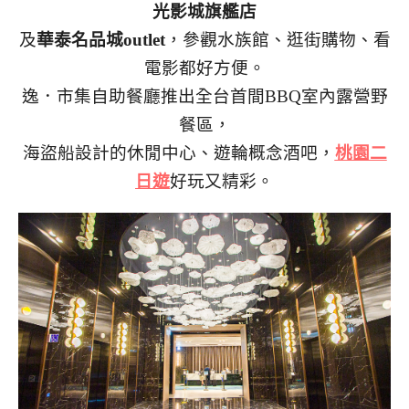
光影城旗艦店
及
華泰名品城outlet
，參觀水族館、逛街購物、看
電影都好方便。
逸．市集自助餐廳推出全台首間BBQ室內露營野
餐區，
海盜船設計的休閒中心、遊輪概念酒吧
，
桃園二
日遊
好玩又精彩。