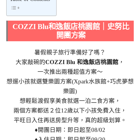
COZZI Blu
和逸飯店桃園館｜史努比
開團方案
暑假親子旅行準備好了嗎？
大家敲碗的
COZZI Blu
和逸飯店桃園館
，
一次推出兩種超值方案～
想遛小孩就選雙樂園方案
(Xpark
水族館
+
巧虎夢想
樂園
)
想輕鬆渡假享美食就選一泊二食方案，
兩個方案都送２位
12
歲以下小孩免費入住，
平旺日入住再送房型升等，真的超級划算。
♦開團日期：即日起至08/02
♦入住日期：即日起至09/30