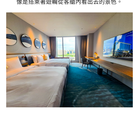
像是搭乘著遊輪從客艙內看出去的景色。