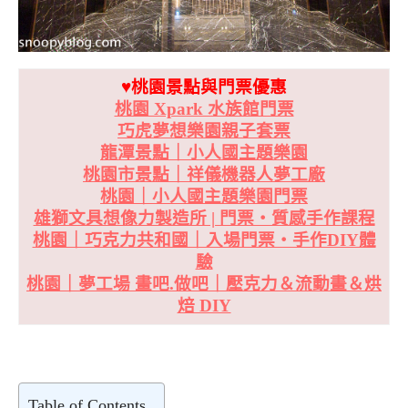
♥桃園景點與門票優惠
桃園 Xpark 水族館門票
巧虎夢想樂園親子套票
龍潭景點｜小人國主題樂園
桃園市景點｜祥儀機器人夢工廠
桃園｜小人國主題樂園門票
雄獅文具想像力製造所 | 門票・質感手作課程
桃園｜巧克力共和國｜入場門票・手作DIY體
驗
桃園｜夢工場 畫吧.做吧｜壓克力＆流動畫＆烘
焙 DIY
Table of Contents