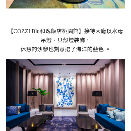
【COZZI Blu和逸飯店桃園館】接待大廳以水母
吊燈、貝殼燈裝飾，
休憩的沙發也刻意選了海洋的藍色 。