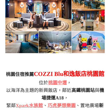
COZZI Blu
和逸飯店桃園館
桃園住宿推薦
位於
桃園中壢
，
以海洋為主題的新興飯店，鄰近
高鐵桃園站
與
機
場捷運A18
，
緊鄰
Xpark水族館
、
巧虎夢想樂園
、置地廣場
新