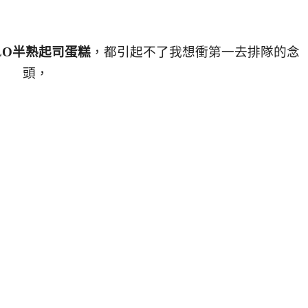
BLO半熟起司蛋糕
，
都引起不了我想衝第一去排隊的念
頭，