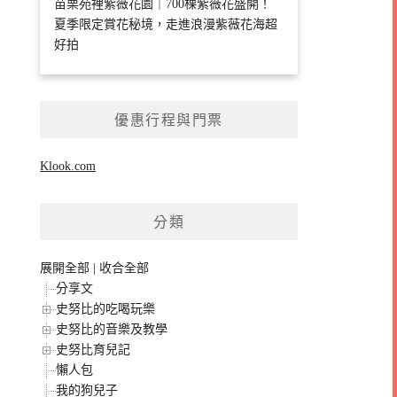
苗栗苑裡紫薇花園｜700棵紫薇花盛開！
夏季限定賞花秘境，走進浪漫紫薇花海超
好拍
優惠行程與門票
Klook.com
分類
展開全部
|
收合全部
分享文
史努比的吃喝玩樂
史努比的音樂及教學
史努比育兒記
懶人包
我的狗兒子