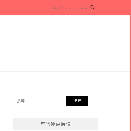
搜
尋
關
鍵
查詢優惠房價
字: