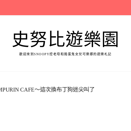
史努比遊樂園
歡迎來到SNOOPY控老母和搗蛋鬼女兒可樂娜的遊樂札記
PURIN CAFE～這次換布丁狗迷尖叫了