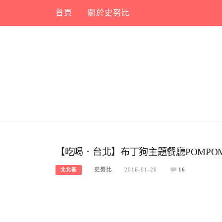
Skip
首頁
關於史努比
to
content
【吃喝．台北】布丁狗主題餐廳POMPOM
史努比
2016-01-20
16
北北基