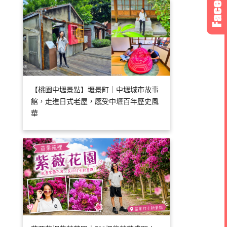
【桃園中壢景點】壢景町｜中壢城市故事
館，走進日式老屋，感受中壢百年歷史風
華