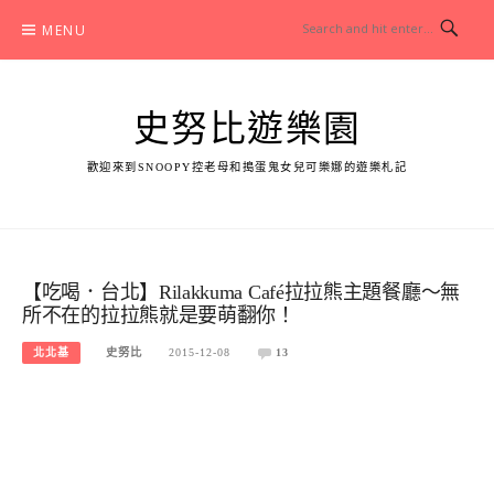
Skip
MENU
to
content
史努比遊樂園
歡迎來到SNOOPY控老母和搗蛋鬼女兒可樂娜的遊樂札記
【吃喝．台北】Rilakkuma Café拉拉熊主題餐廳～無
所不在的拉拉熊就是要萌翻你！
北北基
史努比
2015-12-08
13