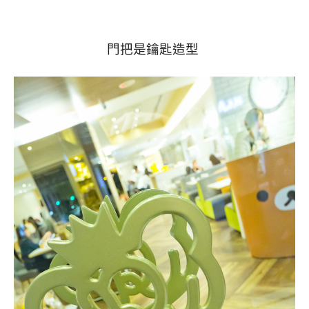
門把是鑰匙造型