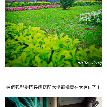
這個弧型拱門長廊搭配木格窗櫺實在太有fu了！