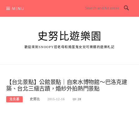
Skip
MENU
to
content
史努比遊樂園
歡迎來到SNOOPY控老母和搗蛋鬼女兒可樂娜的遊樂札記
【台北景點】公館景點｜自來水博物館～巴洛克建
築、台北三級古蹟，婚紗外拍熱門景點
北北基
史努比
2015-12-16
28