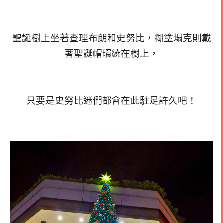
聖誕樹上坐著查理布朗和史努比，糊塗塌克則戴
著聖誕帽環繞在樹上，
只要是史努比迷們都會在此駐足許久吧！