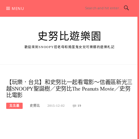
Skip
MENU
to
content
史努比遊樂園
歡迎來到SNOOPY控老母和搗蛋鬼女兒可樂娜的遊樂札記
【玩樂．台北】和史努比一起看電影～信義區新光三
越SNOOPY聖誕樹／史努比The Peanuts Movie／史努
比電影
北北基
史努比
2015-12-02
19