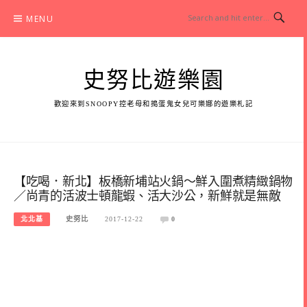
Skip
MENU
to
content
史努比遊樂園
歡迎來到SNOOPY控老母和搗蛋鬼女兒可樂娜的遊樂札記
【吃喝．新北】板橋新埔站火鍋～鮮入圍煮精緻鍋物
／尚青的活波士頓龍蝦、活大沙公，新鮮就是無敵
北北基
史努比
2017-12-22
0