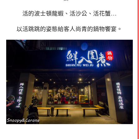
活的波士頓龍蝦、活沙公、活花蟹…
以活跳跳的姿態給客人尚青的鍋物饗宴。