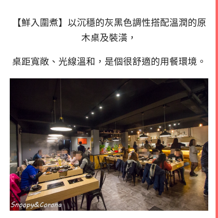
【鮮入圍煮】以沉穩的灰黑色調性搭配溫潤的原
木桌及裝潢，
桌距寬敞、光線溫和，是個很舒適的用餐環境。