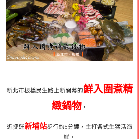
鮮入圍煮精
新北市板橋民生路上新開幕的
緻鍋物
，
新埔站
近捷運
步行約5分鐘，主打各式生猛活海
鮮，