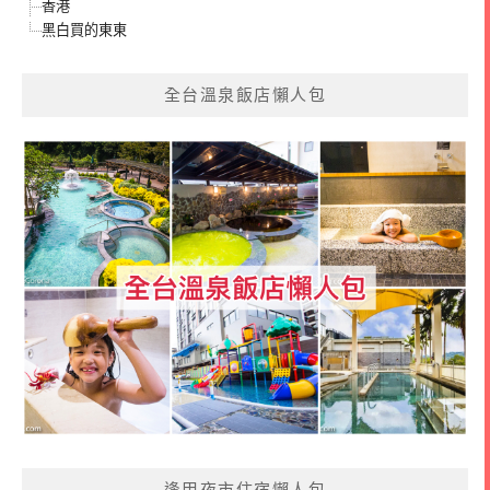
香港
黑白買的東東
全台溫泉飯店懶人包
逢甲夜市住宿懶人包