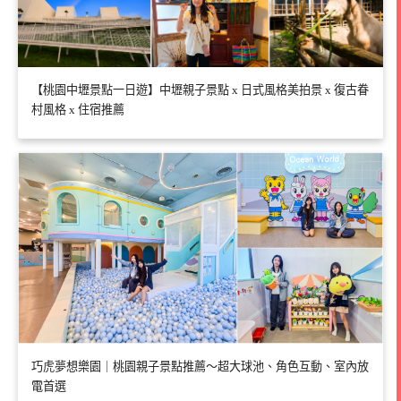
【桃園中壢景點一日遊】中壢親子景點 x 日式風格美拍景 x 復古眷
村風格 x 住宿推薦
巧虎夢想樂園｜桃園親子景點推薦～超大球池、角色互動、室內放
電首選