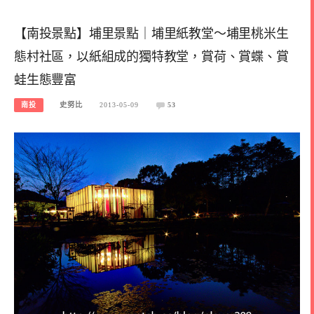
【南投景點】埔里景點｜埔里紙教堂～埔里桃米生
態村社區，以紙組成的獨特教堂，賞荷、賞蝶、賞
蛙生態豐富
南投
史努比
2013-05-09
53