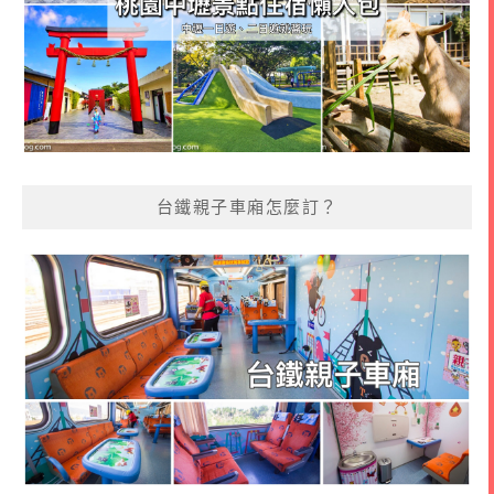
台鐵親子車廂怎麼訂？