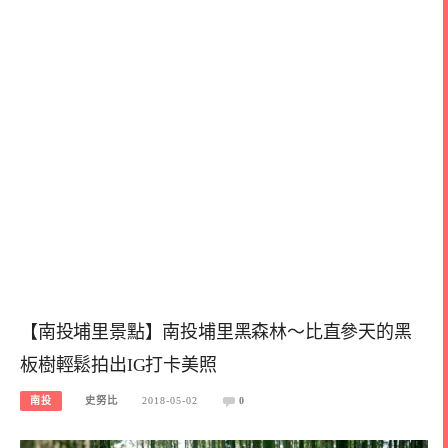
【南投埔里景點】南投埔里黑森林～比直參天的黑
板樹輕鬆拍出IG打卡美照
南投
史努比
2018-05-02
0