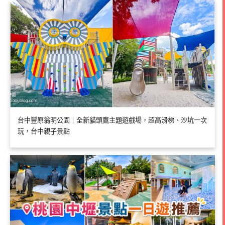
台中豐原翁明公園｜全新貓頭鷹主題遊戲場，超高滑梯、沙坑一次
玩，台中親子景點