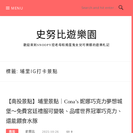
Skip
MENU
to
content
史努比遊樂園
歡迎來到SNOOPY控老母和搗蛋鬼女兒可樂娜的遊樂札記
標籤:
埔里IG打卡景點
【南投景點】埔里景點｜Cona’s 妮娜巧克力夢想城
堡～免費宮廷禮服可變裝、品嚐世界冠軍巧克力、
還能餵食水豚
南投
史努比
2025-10-26
0