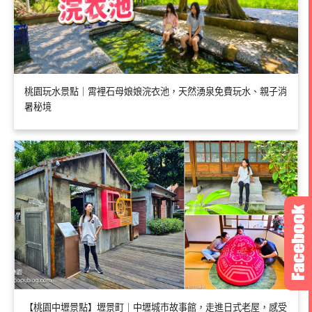
桃園玩水景點｜霄裡石母娘娘浣衣池，天然湧泉免費玩水、親子消
暑秘境
【桃園中壢景點】壢景町｜中壢城市故事館，走進日式老屋，感受