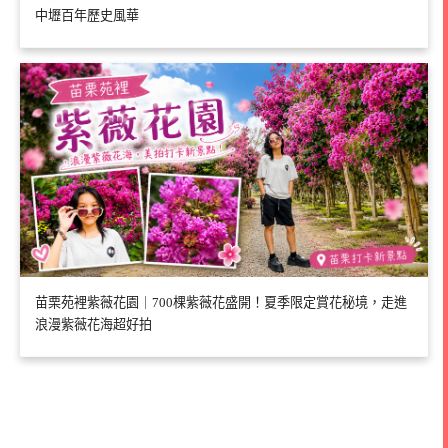
中壢百年歷史風華
苗栗苑裡紫薇花園｜700棵紫薇花盛開！夏季限定賞花秘境，走進
浪漫紫薇花海超好拍