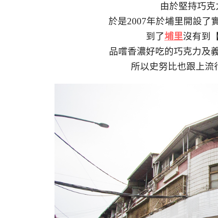
由於堅持巧克
於是2007年於埔里開設了
到了
埔里
沒有到
品嚐香濃好吃的巧克力及
所以史努比也跟上流