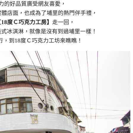
力的好品質廣受網友喜愛，
實體店面，
也成為了埔里的熱門伴手禮，
【
18度Ｃ巧克力工房】
走一回，
義式冰淇淋，
就像是沒有到過埔里一樣！
行，到18度Ｃ巧克力工坊來瞧瞧！