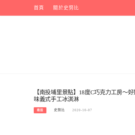
Skip
首頁
關於史努比
to
content
【南投埔里景點】18度C巧克力工房～
味義式手工冰淇淋
史努比
2020-10-07
南投