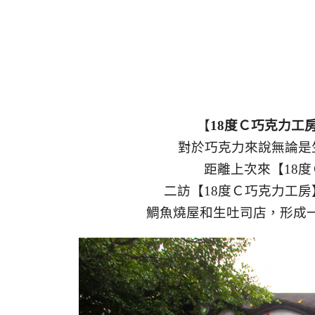
【
18度Ｃ巧克力工
對於巧克力來說無論是
距離上次來【18
二訪【18度Ｃ巧克力工
鯛魚燒屋和生吐司店，形成一