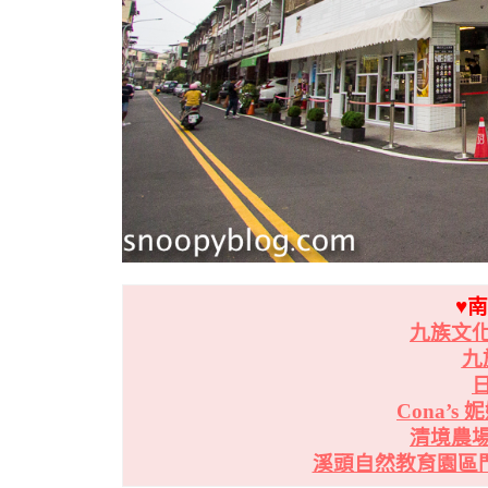
♥
九族文
九
Cona’
清境農
溪頭自然教育園區門