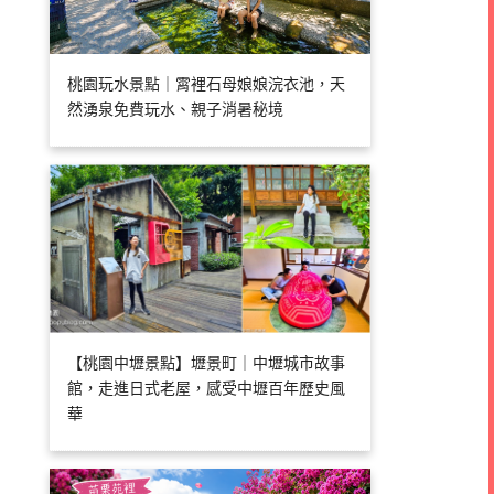
桃園玩水景點｜霄裡石母娘娘浣衣池，天
然湧泉免費玩水、親子消暑秘境
【桃園中壢景點】壢景町｜中壢城市故事
館，走進日式老屋，感受中壢百年歷史風
華