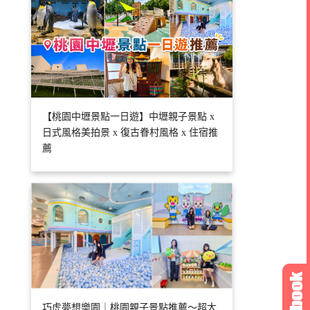
【桃園中壢景點一日遊】中壢親子景點 x
日式風格美拍景 x 復古眷村風格 x 住宿推
薦
巧虎夢想樂園｜桃園親子景點推薦～超大