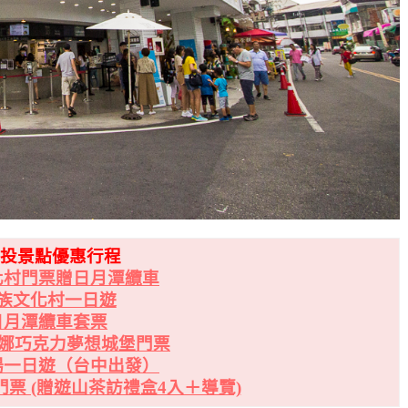
南投景點優惠行程
化村門票贈日月潭纜車
族文化村一日遊
日月潭纜車套票
s 妮娜巧克力夢想城堡門票
場一日遊（台中出發）
票 (贈遊山茶訪禮盒4入＋導覽)