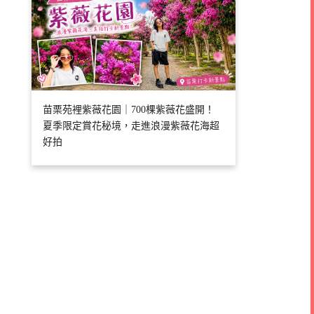
苗栗苑裡紫薇花園｜700棵紫薇花盛開！
夏季限定賞花秘境，走進浪漫紫薇花海超
好拍