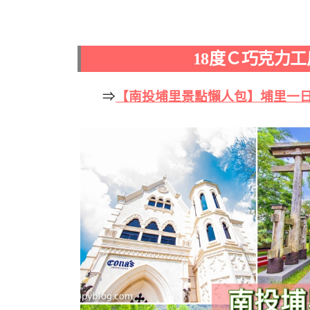
18度Ｃ巧克力工
⇒
【南投埔里景點懶人包】埔里一