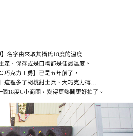
房】
名字由來取其攝氏18度的溫度
生產、保存或是口嚐都是佳最溫度。
度Ｃ巧克力工房】已是五年前了，
房】這裡多了胡桃鉗士兵、大巧克力磚…
個18度C小商圈，變得更熱鬧更好拍了。