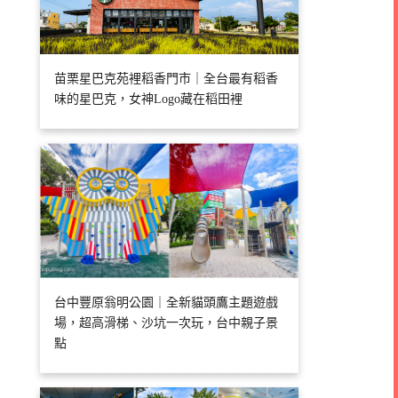
苗栗星巴克苑裡稻香門市｜全台最有稻香
味的星巴克，女神Logo藏在稻田裡
台中豐原翁明公園｜全新貓頭鷹主題遊戲
場，超高滑梯、沙坑一次玩，台中親子景
點