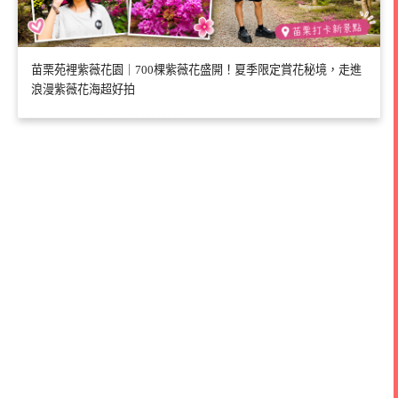
苗栗苑裡紫薇花園｜700棵紫薇花盛開！夏季限定賞花秘境，走進
浪漫紫薇花海超好拍