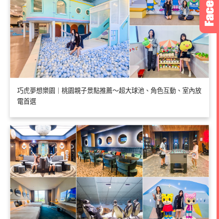
巧虎夢想樂園｜桃園親子景點推薦～超大球池、角色互動、室內放
電首選