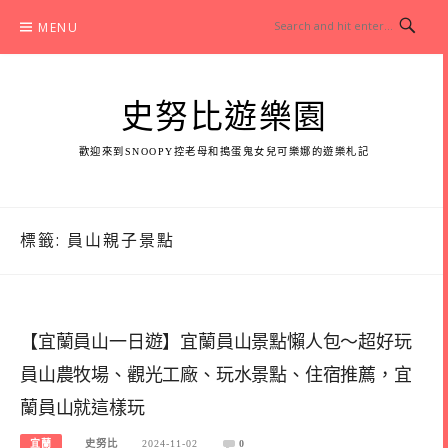
Skip
MENU
to
content
史努比遊樂園
歡迎來到SNOOPY控老母和搗蛋鬼女兒可樂娜的遊樂札記
標籤:
員山親子景點
【宜蘭員山一日遊】宜蘭員山景點懶人包～超好玩
員山農牧場、觀光工廠、玩水景點、住宿推薦，宜
蘭員山就這樣玩
宜蘭
史努比
2024-11-02
0