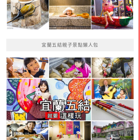
宜蘭五結親子景點懶人包