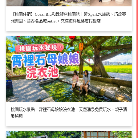
【桃園住宿】Cozzi Blu和逸飯店桃園館｜近Xpark水族館、巧虎夢
想樂園、華泰名品城outlet，充滿海洋風格度假飯店
桃園玩水景點｜霄裡石母娘娘浣衣池，天然湧泉免費玩水、親子消
暑秘境