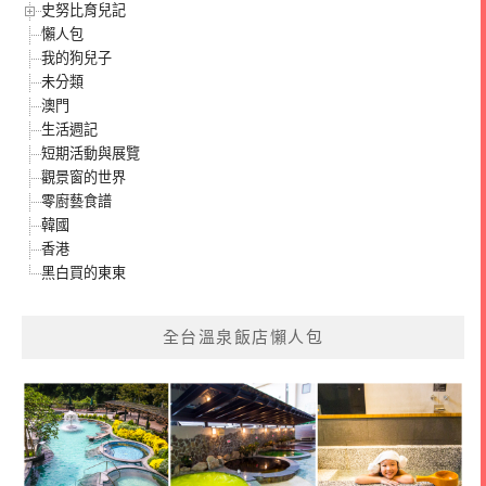
史努比育兒記
懶人包
我的狗兒子
未分類
澳門
生活週記
短期活動與展覽
觀景窗的世界
零廚藝食譜
韓國
香港
黑白買的東東
全台溫泉飯店懶人包