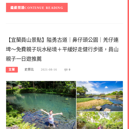
CONTINUE READING
【宜蘭員山景點】隘勇古道｜鼻仔頭公園｜羌仔連
埤～免費親子玩水秘境＋平緩好走健行步道，員山
親子一日遊推薦
宜蘭
史努比
2021-08-16
0