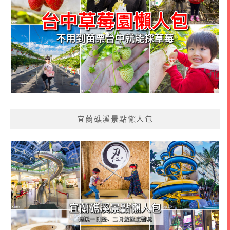
宜蘭礁溪景點懶人包