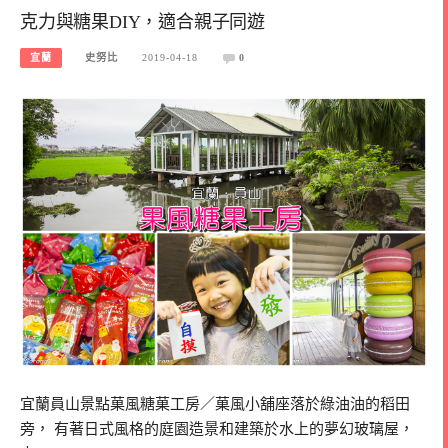
克力與糖果DIY，適合親子同遊
宜蘭
史努比
2019-04-18
0
宜蘭員山景點菓風糖菓工房／菓風小舖座落於綠油油的稻田
旁， 有著日式風格的庭園造景和建築於水上的夢幻玻璃屋，