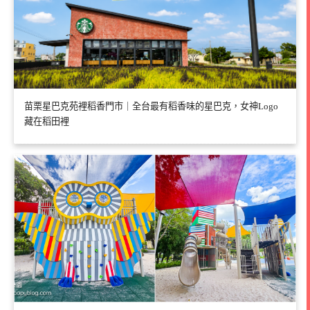
苗栗星巴克苑裡稻香門市｜全台最有稻香味的星巴克，女神Logo
藏在稻田裡