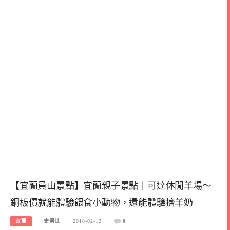
【宜蘭員山景點】宜蘭親子景點｜可達休閒羊場～
銅板價就能體驗餵食小動物，還能體驗擠羊奶
宜蘭
史努比
2018-02-12
0