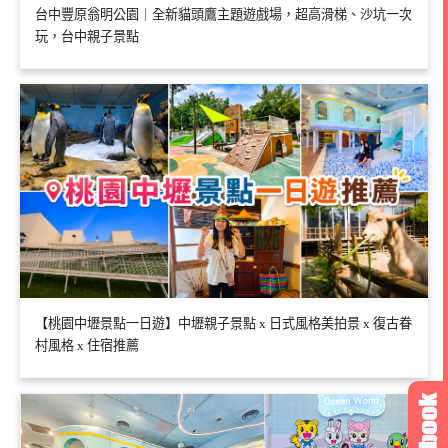
台中豐原翁明公園｜全新貓頭鷹主題遊戲場，超高滑梯、沙坑一次
玩，台中親子景點
【桃園中壢景點一日遊】中壢親子景點 x 日式風格美拍景 x 復古眷
村風格 x 住宿推薦