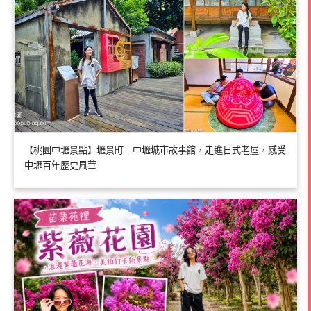
【桃園中壢景點】壢景町｜中壢城市故事館，走進日式老屋，感受
中壢百年歷史風華