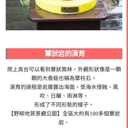
蕈狀岩的演育
爬上高台可以看到蕈狀嵩林，外觀形狀像是一顆
顆的大香菇也稱為擎柱石，
演育的過程是岩層露出海面，受海水侵蝕、風
吹、日曬、雨淋等，
形成了不同形態的樣子，
【野柳地質景觀公園】全區大約有180多個蕈狀
岩，