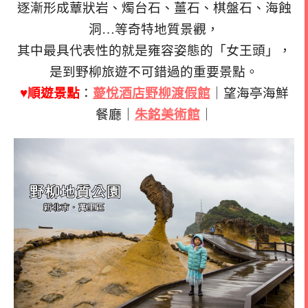
逐漸形成蕈狀岩、燭台石、薑石、棋盤石、海蝕
洞…等奇特地質景觀，
其中最具代表性的就是雍容姿態的「女王頭」，
是到野柳旅遊不可錯過的重要景點。
♥順遊景點
：
薆悅酒店野柳渡假館
｜望海亭海鮮
餐廳｜
朱銘美術館
｜