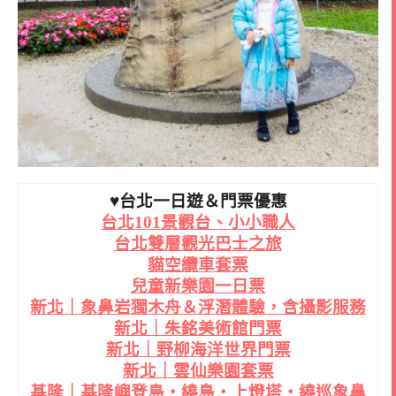
♥台北一日遊＆門票優惠
台北101景觀台、小小職人
台北雙層觀光巴士之旅
貓空纜車套票
兒童新樂園一日票
新北｜象鼻岩獨木舟＆浮潛體驗，含攝影服務
新北｜朱銘美術館門票
新北｜野柳海洋世界門票
新北｜雲仙樂園套票
基隆｜基隆嶼登島・繞島・上燈塔・繞巡象鼻