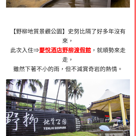
【野柳地質景觀公園】史努比隔了好多年沒有
來，
此次入住⇒
薆悅酒店野柳渡假館
，就順勢來走
走，
雖然下著不小的雨，但不減賞奇岩的熱情。