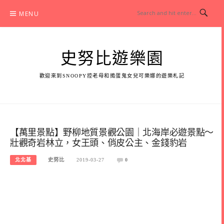
Skip
MENU
to
content
史努比遊樂園
歡迎來到SNOOPY控老母和搗蛋鬼女兒可樂娜的遊樂札記
【萬里景點】野柳地質景觀公園｜北海岸必遊景點～
壯觀奇岩林立，女王頭、俏皮公主、金錢豹岩
北北基
史努比
2019-03-27
0