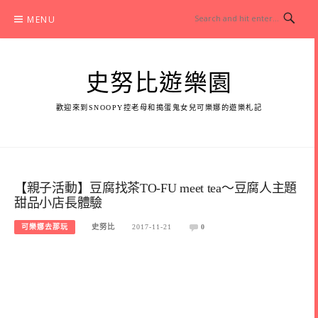
Skip
MENU
to
content
史努比遊樂園
歡迎來到SNOOPY控老母和搗蛋鬼女兒可樂娜的遊樂札記
【親子活動】豆腐找茶TO-FU meet tea～豆腐人主題
甜品小店長體驗
可樂娜去那玩
史努比
2017-11-21
0