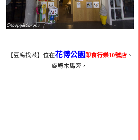
花博公園
【豆腐找茶】位在
即
食行樂10號店
、
旋轉木馬旁，