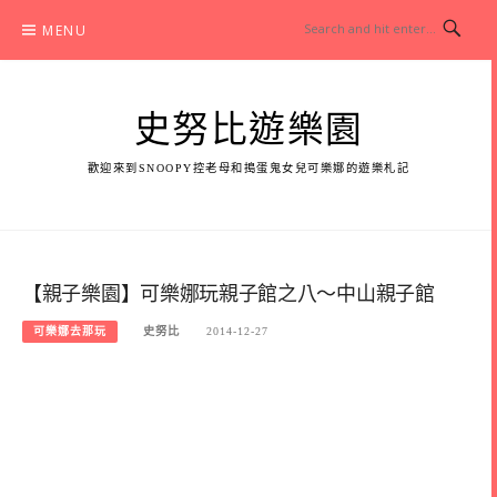
Skip
MENU
to
content
史努比遊樂園
歡迎來到SNOOPY控老母和搗蛋鬼女兒可樂娜的遊樂札記
【親子樂園】可樂娜玩親子館之八～中山親子館
可樂娜去那玩
史努比
2014-12-27