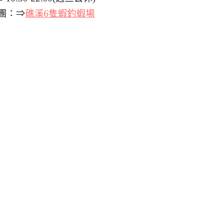
團：⇒
礁溪6隻蝦釣蝦場