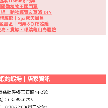
巢 Homing 門票
蘭陽動植物王國門票
 – 動物導覽＆蔥派 DIY
旗艦館｜Spa露天風呂
題園區｜門票＆DIY體驗
登島・賞鯨・環繞龜山島體驗
蝦釣蝦場｜店家資訊
蘭縣礁溪鄉玉石路44-2號
話：03-988-0795
0:30-22:00(週三公休)