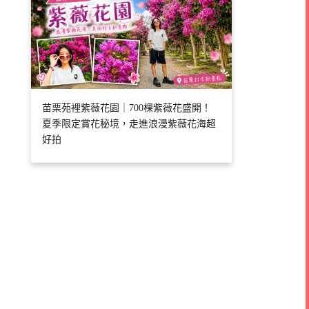
苗栗苑裡紫薇花園｜700棵紫薇花盛開！
夏季限定賞花秘境，走進浪漫紫薇花海超
好拍