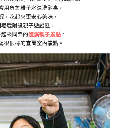
會用負氧離子水清洗消毒，
蝦，吃起來更安心美味，
蝦場
還附設親子遊戲區，
一起來同樂的
礁溪親子景點
。
陽很很棒的
宜蘭室內景點
。