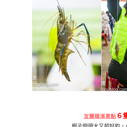
６
宜蘭礁溪景點
蝦子個頭大又超好釣，