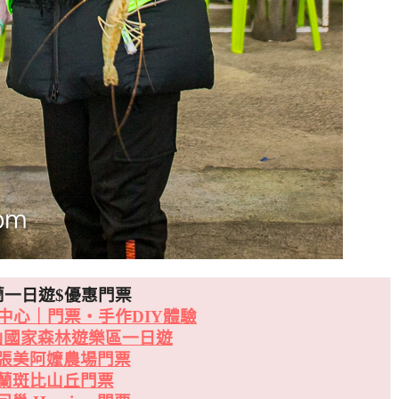
蘭一日遊$優惠門票
中心｜門票・手作DIY體驗
山國家森林遊樂區一日遊
張美阿嬤農場門票
蘭斑比山丘門票