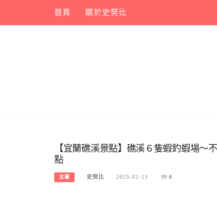
Skip
首頁
關於史努比
to
content
【宜蘭礁溪景點】礁溪６隻蝦釣蝦場～
點
史努比
2025-02-13
0
宜蘭