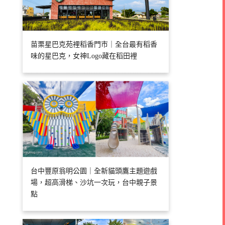
苗栗星巴克苑裡稻香門市｜全台最有稻香
味的星巴克，女神Logo藏在稻田裡
台中豐原翁明公園｜全新貓頭鷹主題遊戲
場，超高滑梯、沙坑一次玩，台中親子景
點