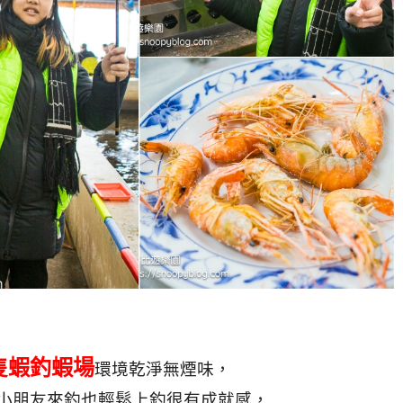
隻蝦釣蝦場
環境乾淨無煙味，
小朋友來釣也輕鬆上釣很有成就感，