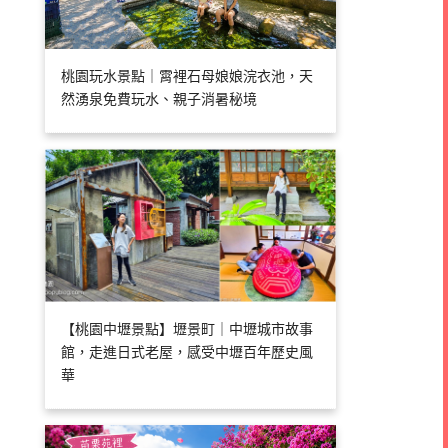
桃園玩水景點｜霄裡石母娘娘浣衣池，天
然湧泉免費玩水、親子消暑秘境
【桃園中壢景點】壢景町｜中壢城市故事
館，走進日式老屋，感受中壢百年歷史風
華