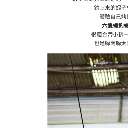
釣上來的蝦子
體驗自己烤
六隻蝦釣
很適合帶小孩
也是躲雨躲太