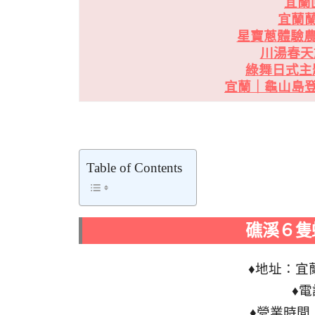
宜蘭回
宜蘭
星寶蔥體驗農場
川湯春天
綠舞日式主
宜蘭｜龜山島
Table of Contents
礁溪６隻
♦地址：宜
♦電
♦營業時間：1