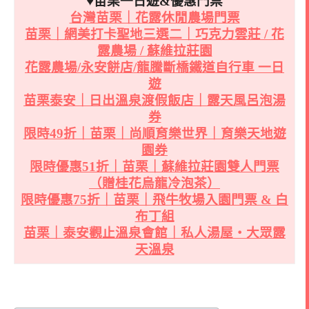
♥苗栗一日遊&優惠門票
台灣苗栗｜花露休閒農場門票
苗栗｜網美打卡聖地三選二｜巧克力雲莊 / 花
露農場 / 蘇維拉莊園
花露農場/永安餅店/龍騰斷橋鐵道自行車 一日
遊
苗栗泰安｜日出溫泉渡假飯店｜露天風呂泡湯
券
限時49折｜苗栗｜尚順育樂世界｜育樂天地遊
園券
限時優惠51折｜苗栗｜蘇維拉莊園雙人門票
（贈桂花烏龍冷泡茶）
限時優惠75折｜苗栗｜飛牛牧場入園門票 & 白
布丁組
苗栗｜泰安觀止溫泉會館｜私人湯屋・大眾露
天溫泉