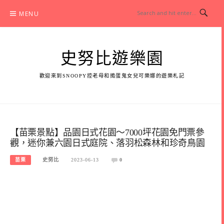
Skip
MENU
to
content
史努比遊樂園
歡迎來到SNOOPY控老母和搗蛋鬼女兒可樂娜的遊樂札記
【苗栗景點】品園日式花園～7000坪花園免門票參
觀，迷你兼六園日式庭院、落羽松森林和珍奇鳥園
苗栗
史努比
2023-06-13
0