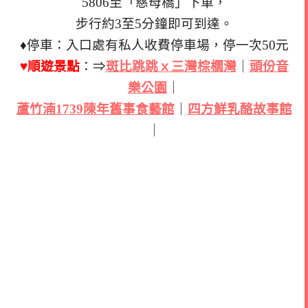
5806至「慈母橋」下車，
步行約3至5分鐘即可到達。
♦停車：入口處有私人收費停車場，停一次50元
♥順遊景點
：⇒
斑比跳跳ｘ三灣棕櫚灣
｜
頭份音
樂公園
｜
蘆竹湳1739陳年舊事食藝館
｜
四方鮮乳酪故事館
｜