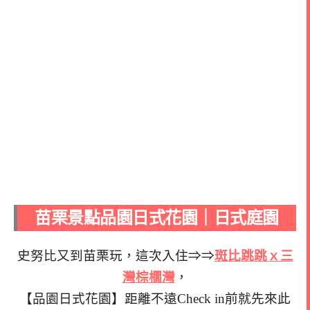
苗栗景點品園日式花園｜日式庭園
史努比又到苗栗玩，這次入住⇒⇒
斑比跳跳ｘ三
灣棕櫚灣
，
【品園日式花園】距離不遠Check in前就先來此