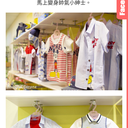
馬上變身帥氣小紳士。