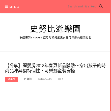
Skip
MENU
to
content
史努比遊樂園
歡迎來到SNOOPY控老母和搗蛋鬼女兒可樂娜的遊樂札記
【分享】麗嬰房2018年春夏新品體驗～穿出孩子的時
尚品味與獨特個性，可樂娜童裝穿搭
分享文
史努比
2018-04-19
0