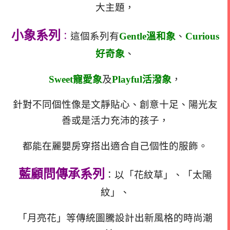
大主題，
小象系列
：
這個系列有
Gentle溫和象
、
Curious
好奇象
、
Sweet寵愛象
及
Playful活潑象
，
針對不同個性像是文靜貼心、創意十足、陽光友
善或是活力充沛的孩子，
都能在麗嬰房穿搭出適合自己個性的服飾。
藍顧問傳承系列
：以「花紋草」、「太陽
紋」、
「月亮花」等傳統圖騰設計
出新風格的時尚潮