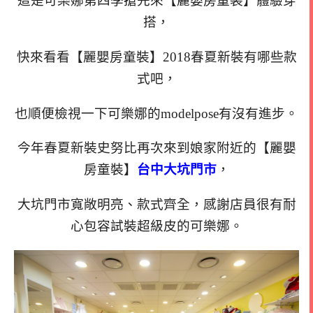
這是可樂娜第四季搶先來【麗嬰房童裝】體驗穿
搭，
快來看看【麗嬰房童裝】2018春夏新裝有哪些款
式吧，
也
順便檢視一下可樂娜的modelpose有沒有進步。
今年春夏新裝史努比再次來到娘家附近的【麗嬰
房童裝】
台中大坑門市
，
大坑門市寬敞明亮、款式齊全，
感謝店員很有耐
心包容試裝超級皮的可樂娜。