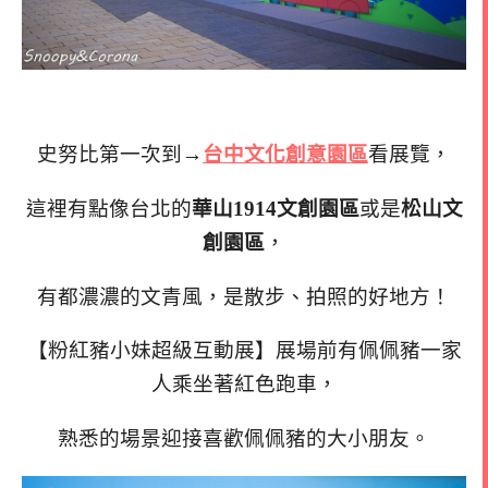
史努比第一次到→
台中文化創意園區
看展覽，
這裡有點像台北的
華山1914文創園區
或是
松山文
創園區
，
有都濃濃的文青風，
是散步、拍照的好地方！
【粉紅豬小妹超級互動展】展場前有佩佩豬一家
人乘坐著紅色跑車，
熟悉的場景迎接喜歡佩佩豬的大小朋友。