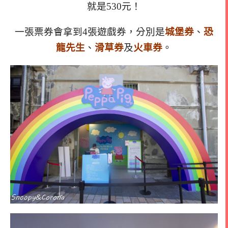
就是530元！
一張票券會拿到4張遊戲券，分別是
城堡券
、
恐
龍先生
、
滑草券
及
火車券
。