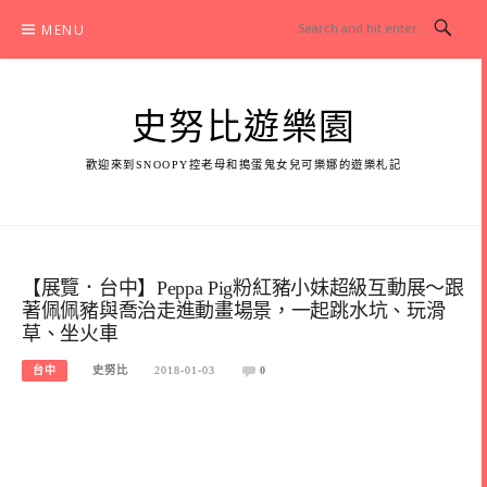
Skip
MENU
to
content
史努比遊樂園
歡迎來到SNOOPY控老母和搗蛋鬼女兒可樂娜的遊樂札記
【展覽．台中】Peppa Pig粉紅豬小妹超級互動展～跟
著佩佩豬與喬治走進動畫場景，一起跳水坑、玩滑
草、坐火車
台中
史努比
2018-01-03
0