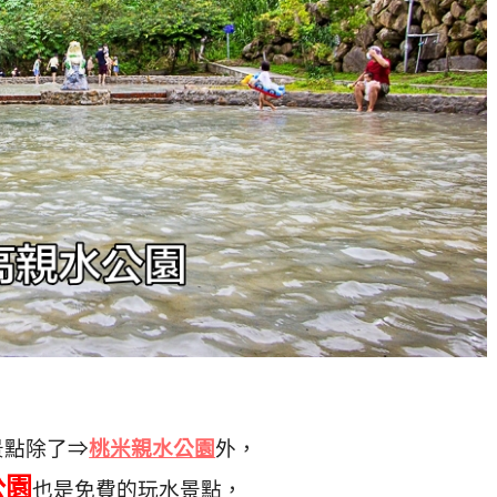
景點除了⇒
桃米親水公園
外，
公園
也是免費的玩水景點，