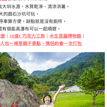
高大圳水源，水質乾淨、清涼消暑，
大的戲石沙坑可玩，
停車算方便，缺點就是沒有廁所，
還有個能高瀑布可以一起順遊。
城堡
｜
18度C巧克力工房
｜
木生昆蟲博物館
｜
懶人包～埔里親子景點、情侶約會一次打包