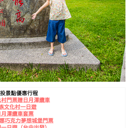
南投景點優惠行程
化村門票贈日月潭纜車
族文化村一日遊
日月潭纜車套票
s 妮娜巧克力夢想城堡門票
場一日遊（台中出發）