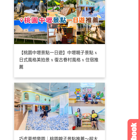
【桃園中壢景點一日遊】中壢親子景點 x
日式風格美拍景 x 復古眷村風格 x 住宿推
薦
巧虎夢想樂園｜桃園親子景點推薦～超大