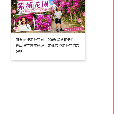
苗栗苑裡紫薇花園｜700棵紫薇花盛開！
夏季限定賞花秘境，走進浪漫紫薇花海超
好拍