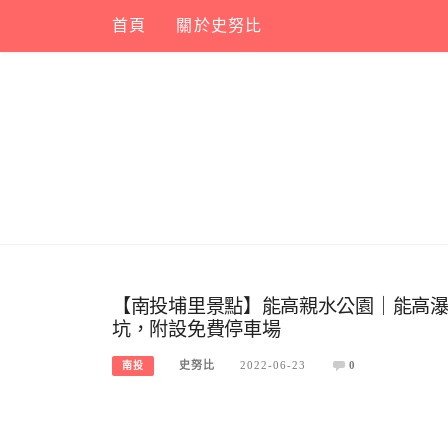
Skip
首頁
關於史努比
to
content
【南投埔里景點】能高親水公園｜能高瀑
坑，附設免費停車場
史努比
2022-06-23
0
南投