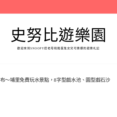
史努比遊樂園
歡迎來到SNOOPY控老母和搗蛋鬼女兒可樂娜的遊樂札記
布～埔里免費玩水景點，8字型戲水池、圓型戲石沙