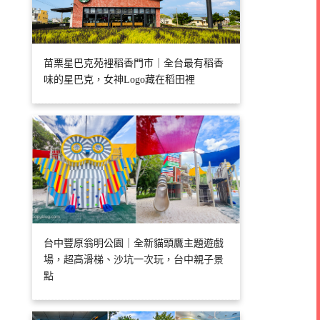
苗栗星巴克苑裡稻香門市｜全台最有稻香
味的星巴克，女神Logo藏在稻田裡
台中豐原翁明公園｜全新貓頭鷹主題遊戲
場，超高滑梯、沙坑一次玩，台中親子景
點