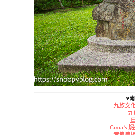
♥
九族文
九
Cona’
清境農