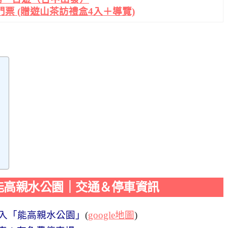
票 (贈遊山茶訪禮盒4入＋導覽)
能高親水公園｜交通＆停車資訊
輸入「能高親水公園」
(
google地圖
)