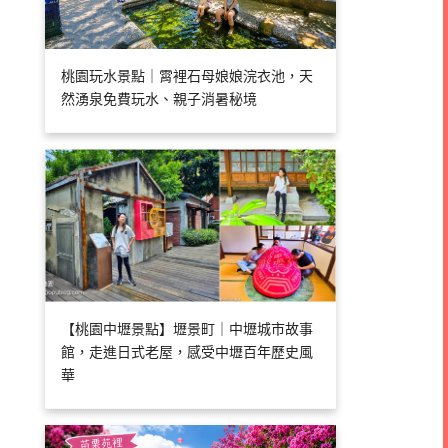
桃園玩水景點｜霄裡石母娘娘浣衣池，天
然湧泉免費玩水、親子消暑秘境
【桃園中壢景點】壢景町｜中壢城市故事
館，走進日式老屋，感受中壢百年歷史風
華