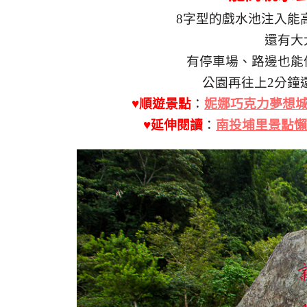
8字型的戲水池注入能
還有大
有停車場、路邊也能
公園再往上2分鐘
♥順遊景點
：
妮娜巧克力夢想
♥延伸閱讀
：
南投埔里景點