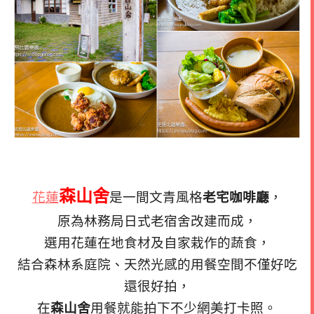
森山舍
花蓮
是一間文青風格
老宅咖啡廳
，
原為林務局日式老宿舍改建而成，
選用花蓮在地食材及自家栽作的蔬食，
結合森林系庭院、天然光感的用餐空間不僅好吃
還很好拍，
在
森山舍
用餐就能拍下不少網美打卡照。