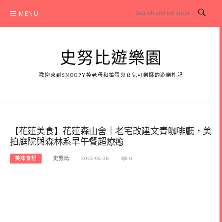
Skip
MENU
to
content
史努比遊樂園
歡迎來到SNOOPY控老母和搗蛋鬼女兒可樂娜的遊樂札記
【花蓮美食】花蓮森山舍｜老宅改建文青咖啡廳，美
拍庭院與森林系早午餐超療癒
美味食記
史努比
2025-05-26
0