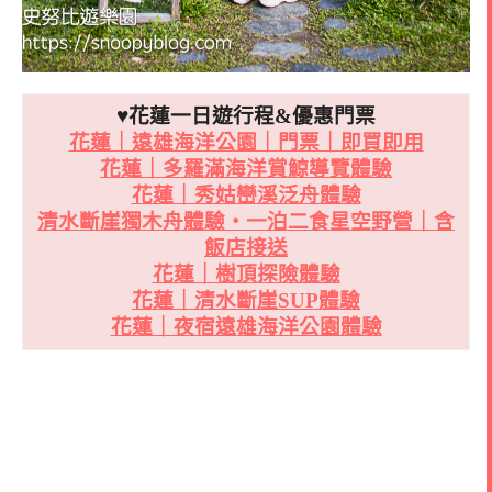
♥花蓮一日遊行程&優惠門票
花蓮｜遠雄海洋公園｜門票｜即買即用
花蓮｜多羅滿海洋賞鯨導覽體驗
花蓮｜秀姑巒溪泛舟體驗
清水斷崖獨木舟體驗・一泊二食星空野營｜含
飯店接送
花蓮｜樹頂探險體驗
花蓮｜清水斷崖SUP體驗
花蓮｜夜宿遠雄海洋公園體驗