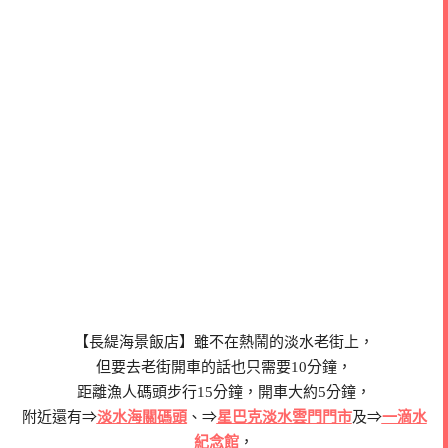
【長緹海景飯店】雖不在熱鬧的淡水老街上，
但要去老街開車的話也只需要10分鐘，
距離漁人碼頭步行15分鐘，開車大約5分鐘，
附近還有⇒
淡水海關碼頭
、⇒
星巴克淡水雲門門市
及⇒
一滴水
紀念館
，