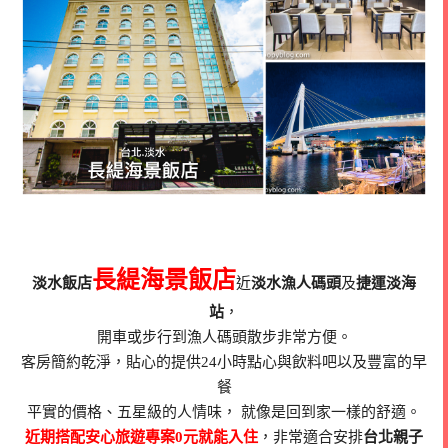
長緹海景飯店
淡水飯店
近
淡水漁人碼頭
及
捷運淡海
站
，
開車或步行到漁人碼頭散步非常方便。
客房簡約乾淨，貼心的提供24小時點心與飲料吧以及豐富的早
餐
平實的價格、五星級的人情味， 就像是回到家一樣的舒適。
近期搭配安心旅遊專案0元就能入住
，非常適合安排
台北親子