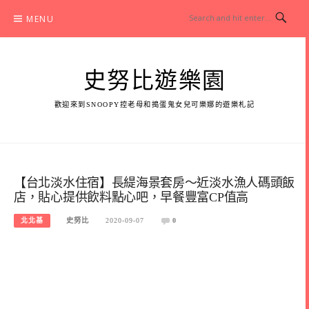
Skip
MENU
to
content
史努比遊樂園
歡迎來到SNOOPY控老母和搗蛋鬼女兒可樂娜的遊樂札記
【台北淡水住宿】長緹海景套房～近淡水漁人碼頭飯
店，貼心提供飲料點心吧，早餐豐富CP值高
北北基
史努比
2020-09-07
0