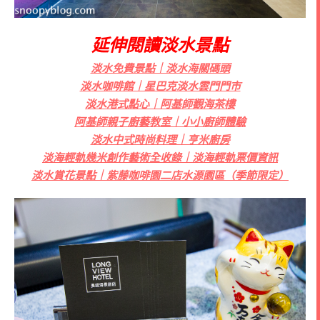
延伸閱讀淡水景點
淡水免費景點｜淡水海關碼頭
淡水咖啡館｜星巴克淡水雲門門市
淡水港式點心｜阿基師觀海茶樓
阿基師親子廚藝教室｜小小廚師體驗
淡水中式時尚料理｜亨米廚房
淡海輕軌幾米創作藝術全收錄｜淡海輕軌票價資訊
淡水賞花景點｜紫藤咖啡園二店水源園區（季節限定）