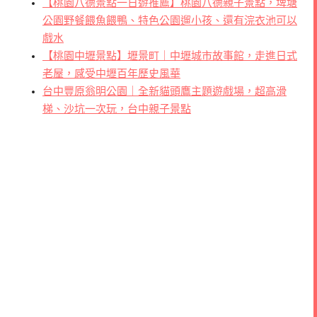
【桃園八德景點一日遊推薦】桃園八德親子景點，埤塘
公園野餐餵魚餵鴨、特色公園遛小孩、還有浣衣池可以
戲水
【桃園中壢景點】壢景町｜中壢城市故事館，走進日式
老屋，感受中壢百年歷史風華
台中豐原翁明公園｜全新貓頭鷹主題遊戲場，超高滑
梯、沙坑一次玩，台中親子景點