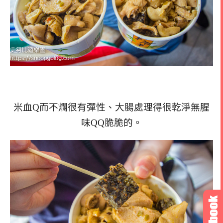
米血Q而不爛很有彈性、大腸處理得很乾淨無腥
味QQ脆脆的。