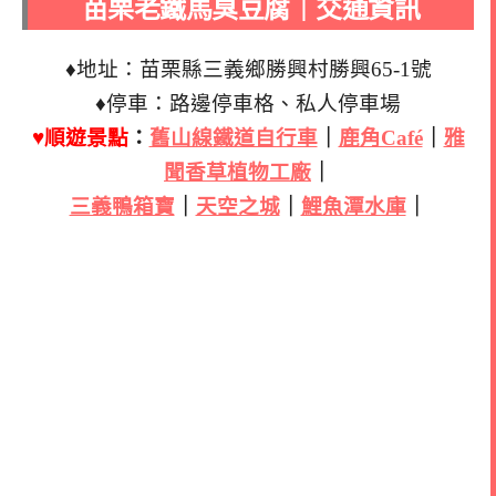
苗栗老鐵馬臭豆腐｜交通資訊
♦地址：苗栗縣三義鄉勝興村勝興65-1號
♦停車：路邊停車格、私人停車場
♥順遊景點
：
舊山線鐵道自行車
｜
鹿角Café
｜
雅
聞香草植物工廠
｜
三義鴨箱寶
｜
天空之城
｜
鯉魚潭水庫
｜