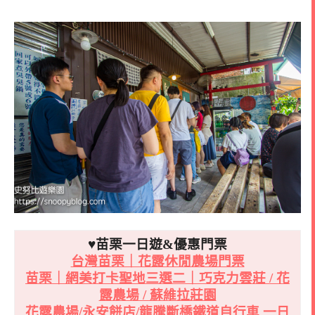
♥苗栗一日遊&優惠門票
台灣苗栗｜花露休閒農場門票
苗栗｜網美打卡聖地三選二｜巧克力雲莊 / 花
露農場 / 蘇維拉莊園
花露農場/永安餅店/龍騰斷橋鐵道自行車 一日