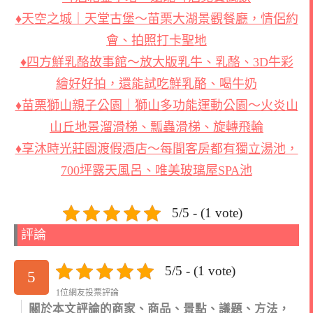
♦天空之城｜天堂古堡～苗栗大湖景觀餐廳，情侶約
會、拍照打卡聖地
♦四方鮮乳酪故事館～放大版乳牛、乳酪、3D牛彩
繪好好拍，還能試吃鮮乳酪、喝牛奶
♦苗栗獅山親子公園｜獅山多功能運動公園～火炎山
山丘地景溜滑梯、瓢蟲滑梯、旋轉飛輪
♦享沐時光莊園渡假酒店～每間客房都有獨立湯池，
700坪露天風呂、唯美玻璃屋SPA池
5/5 - (1 vote)
評論
5/5 - (1 vote)
5
1位網友投票評論
關於本文評論的商家、商品、景點、議題、方法，