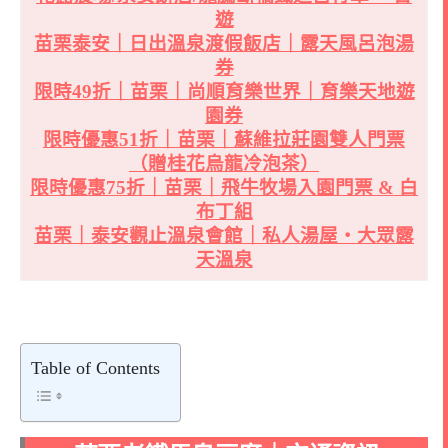
遊
苗栗泰安｜日出溫泉渡假飯店｜露天風呂泡湯
券
限時49折｜苗栗｜尚順育樂世界｜育樂天地遊
園券
限時優惠51折｜苗栗｜蘇維拉莊園雙人門票
（贈桂花烏龍冷泡茶）
限時優惠75折｜苗栗｜飛牛牧場入園門票 & 白
布丁組
苗栗｜泰安觀止溫泉會館｜私人湯屋・大眾露
天溫泉
Table of Contents