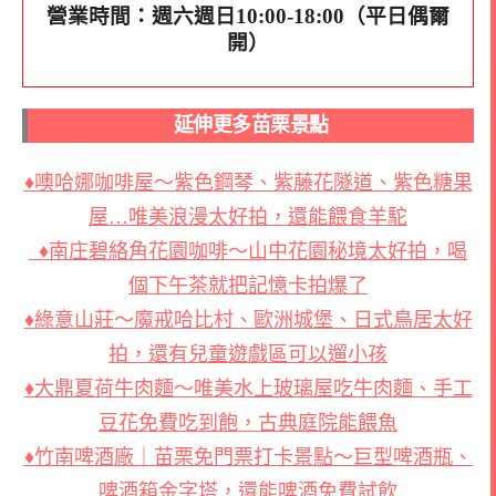
營業時間：週六週日10:00-18:00（平日偶爾
開）
延伸更多苗栗景點
♦噢哈娜咖啡屋～紫色鋼琴、紫藤花隧道、紫色糖果
屋…唯美浪漫太好拍，還能餵食羊駝
♦南庄碧絡角花園咖啡～山中花園秘境太好拍，喝
個下午茶就把記憶卡拍爆了
♦
綠意山莊～魔戒哈比村、歐洲城堡、日式鳥居太好
拍，還有兒童遊戲區可以遛小孩
♦大鼎夏荷牛肉麵～唯美水上玻璃屋吃牛肉麵、手工
豆花免費吃到飽，古典庭院能餵魚
♦竹南啤酒廠｜苗栗免門票打卡景點～巨型啤酒瓶、
啤酒箱金字塔，還能啤酒免費試飲