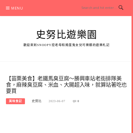
Skip
MENU
to
content
史努比遊樂園
歡迎來到SNOOPY控老母和搗蛋鬼女兒可樂娜的遊樂札記
【苗栗美食】老鐵馬臭豆腐～勝興車站老街排隊美
食，麻辣臭豆腐、米血、大腸超入味，就算站著吃也
要買
美味食記
史努比
2023-06-07
0