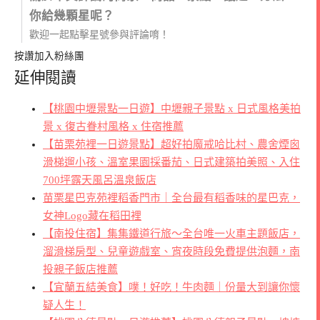
你給幾顆星呢？
歡迎一起點擊星號參與評論唷！
按讚加入粉絲團
延伸閱讀
【桃園中壢景點一日遊】中壢親子景點 x 日式風格美拍
景 x 復古眷村風格 x 住宿推薦
【苗栗苑裡一日遊景點】超好拍魔戒哈比村、農舍煙囪
滑梯遛小孩、溫室果園採番茄、日式建築拍美照、入住
700坪露天風呂溫泉飯店
苗栗星巴克苑裡稻香門市｜全台最有稻香味的星巴克，
女神Logo藏在稻田裡
【南投住宿】集集鐵道行旅～全台唯一火車主題飯店，
溜滑梯房型、兒童遊戲室、宵夜時段免費提供泡麵，南
投親子飯店推薦
【宜蘭五結美食】噗！好吃！牛肉麵｜份量大到讓你懷
疑人生！