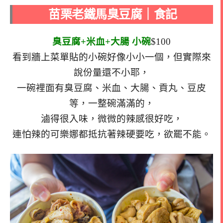
苗栗老鐵馬臭豆腐｜食記
臭豆腐+米血+大腸 小碗
$100
看到牆上菜單貼的小碗好像小小一個，但實際來
說份量還不小耶，
一碗裡面有臭豆腐、米血、大腸、貢丸、豆皮
等，一整碗滿滿的，
滷得很入味，微微的辣感很好吃，
連怕辣的可樂娜都抵抗著辣硬要吃，欲罷不能。