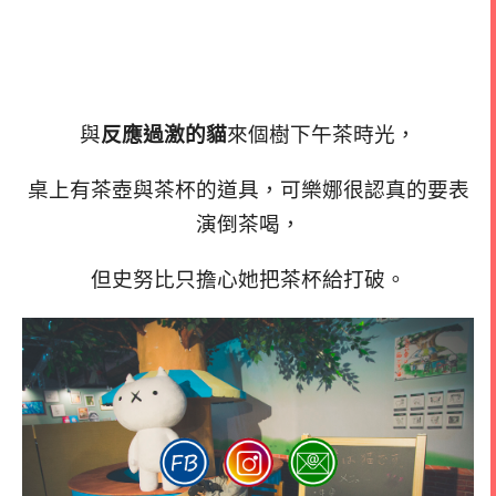
與
反應過激的貓
來個樹下午茶時光，
桌上有茶壺與茶杯的道具，可樂娜很認真的要表
演倒茶喝，
但史努比只擔心她把茶杯給打破。