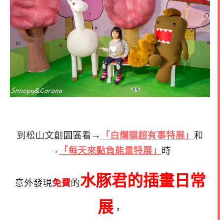
到松山文創園區看→
「白爛貓超有事特展」
和
→
「每天來點負能量特展」
時
水豚君的插畫日常
意外發現
免費
的
展
，