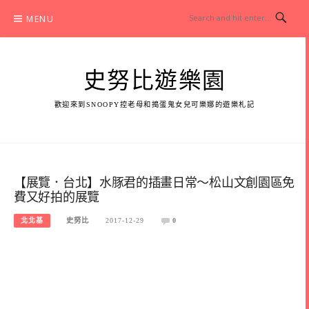
Skip
MENU
to
content
史努比遊樂園
歡迎來到SNOOPY控老母和搗蛋鬼女兒可樂娜的遊樂札記
【展覽．台北】水豚君的插畫日常～松山文創園區免
費又好拍的展覽
北北基
史努比
2017-12-29
0