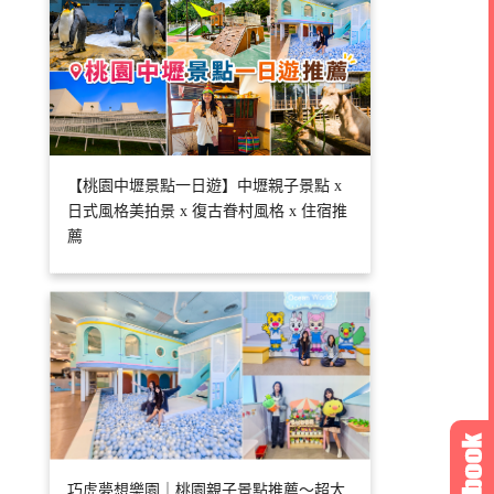
【桃園中壢景點一日遊】中壢親子景點 x
日式風格美拍景 x 復古眷村風格 x 住宿推
薦
巧虎夢想樂園｜桃園親子景點推薦～超大