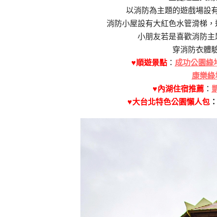
以消防為主題的遊戲場設
消防小屋設有大紅色水管滑梯，
小朋友若是喜歡消防主
穿消防衣體
♥順遊景點
：
成功公園綠
康樂綠
♥內湖住宿推薦
：
♥大台北特色公園懶人包