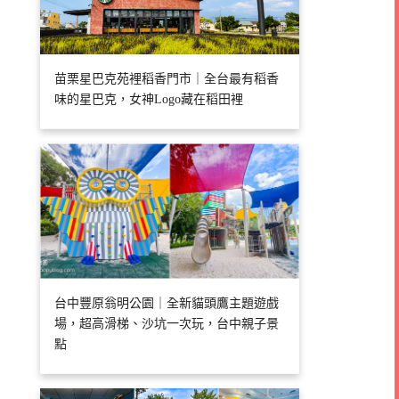
苗栗星巴克苑裡稻香門市｜全台最有稻香
味的星巴克，女神Logo藏在稻田裡
台中豐原翁明公園｜全新貓頭鷹主題遊戲
場，超高滑梯、沙坑一次玩，台中親子景
點