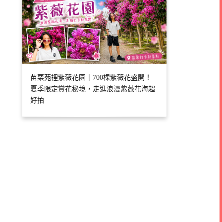
苗栗苑裡紫薇花園｜700棵紫薇花盛開！
夏季限定賞花秘境，走進浪漫紫薇花海超
好拍