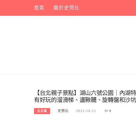
Skip
首頁
關於史努比
to
content
【台北親子景點】湖山六號公園｜內湖
有好玩的溜滑梯、盪鞦韆、旋轉盤和沙
史努比
2021-10-21
0
北北基