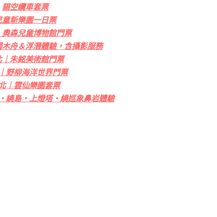
貓空纜車套票
兒童新樂園一日票
｜奧森兒童博物館門票
獨木舟＆浮潛體驗，含攝影服務
北｜朱銘美術館門票
｜野柳海洋世界門票
北｜雲仙樂園套票
・繞島・上燈塔・繞巡象鼻岩體驗