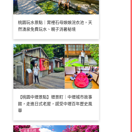
桃園玩水景點｜霄裡石母娘娘浣衣池，天
然湧泉免費玩水、親子消暑秘境
【桃園中壢景點】壢景町｜中壢城市故事
館，走進日式老屋，感受中壢百年歷史風
華