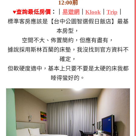
12:00前
♥查詢最低房價
：｜
易遊網
｜
Klook
｜
Trip
｜
標準客房應該是【台中公園智選假日飯店】最基
本房型，
空間不大、佈置簡約，但應有盡有，
據說採用斯林百蘭的床墊，我沒找到官方資料不
確定，
但軟硬度適中，基本上只要不要是太硬的床我都
睡得蠻好的。