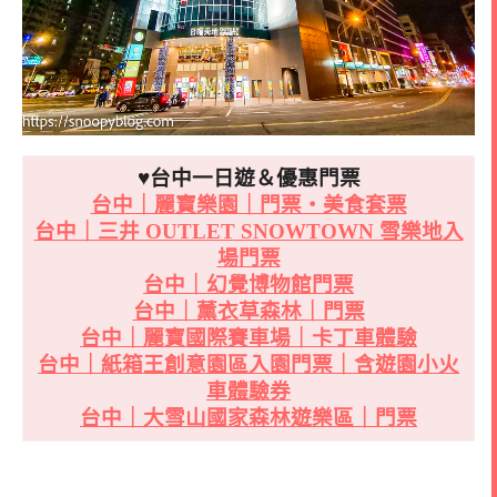
♥台中一日遊＆優惠門票
台中｜麗寶樂園｜門票・美食套票
台中｜三井 OUTLET SNOWTOWN 雪樂地入
場門票
台中｜幻覺博物館門票
台中｜薰衣草森林｜門票
台中｜麗寶國際賽車場｜卡丁車體驗
台中｜紙箱王創意園區入園門票｜含遊園小火
車體驗券
台中｜大雪山國家森林遊樂區｜門票