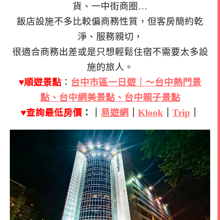
貨、一中街商圈…
飯店設施不多比較偏商務性質，但客房簡約乾
淨、服務親切，
很適合商務出差或是只想輕鬆住宿不需要太多設
施的旅人。
♥順遊景點
：
台中市區一日遊｜～台中熱門景
點、台中網美景點、台中親子景點
♥查詢最低房價
：｜
易遊網
｜
Klook
｜
Trip
｜