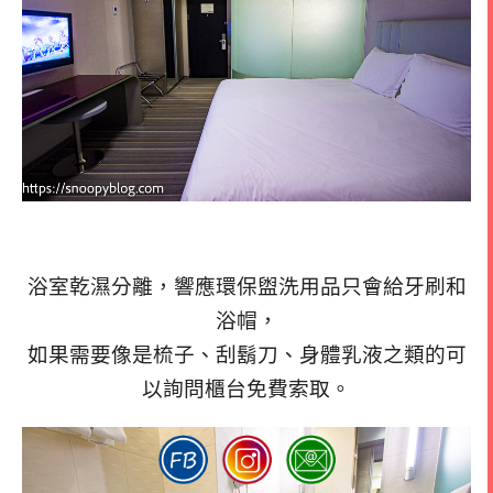
浴室乾濕分離，響應環保盥洗用品只會給牙刷和
浴帽，
如果需要像是梳子、刮鬍刀、身體乳液之類的可
以詢問櫃台免費索取。