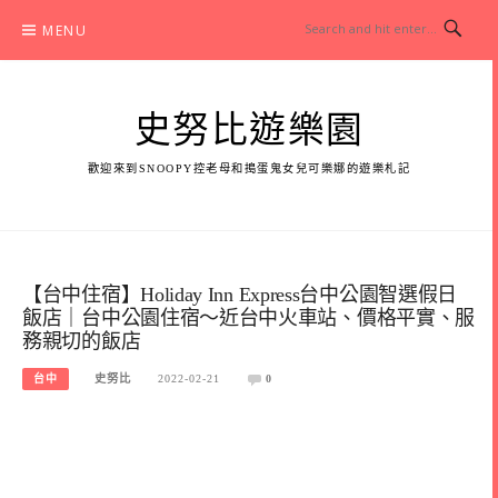
Skip
MENU
to
content
史努比遊樂園
歡迎來到SNOOPY控老母和搗蛋鬼女兒可樂娜的遊樂札記
【台中住宿】Holiday Inn Express台中公園智選假日
飯店｜台中公園住宿～近台中火車站、價格平實、服
務親切的飯店
台中
史努比
2022-02-21
0