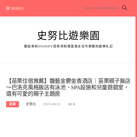
Skip
MENU
to
content
史努比遊樂園
歡迎來到SNOOPY控老母和搗蛋鬼女兒可樂娜的遊樂札記
【苗栗住宿推薦】馥藝金鬱金香酒店｜苗栗親子飯店
～巴洛克風格飯店有泳池、SPA設施和兒童遊戲室，
還有可愛的親子主題房
苗栗
史努比
2023-08-25
0