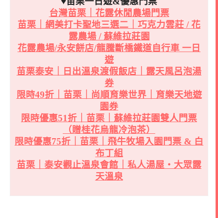
♥苗栗一日遊&優惠門票
台灣苗栗｜花露休閒農場門票
苗栗｜網美打卡聖地三選二｜巧克力雲莊 / 花
露農場 / 蘇維拉莊園
花露農場/永安餅店/龍騰斷橋鐵道自行車 一日
遊
苗栗泰安｜日出溫泉渡假飯店｜露天風呂泡湯
券
限時49折｜苗栗｜尚順育樂世界｜育樂天地遊
園券
限時優惠51折｜苗栗｜蘇維拉莊園雙人門票
（贈桂花烏龍冷泡茶）
限時優惠75折｜苗栗｜飛牛牧場入園門票 & 白
布丁組
苗栗｜泰安觀止溫泉會館｜私人湯屋・大眾露
天溫泉