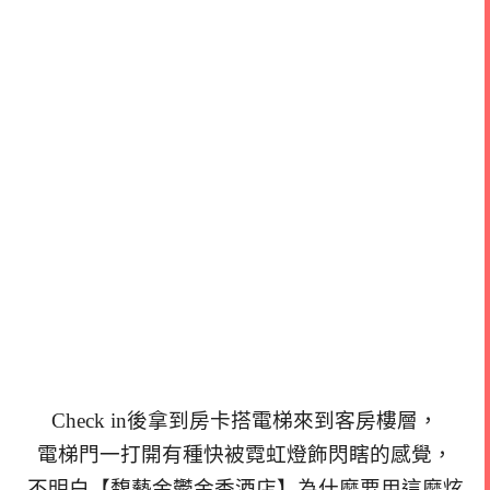
Check in後拿到房卡搭電梯來到客房樓層，
電梯門一打開有種快被霓虹燈飾閃瞎的感覺，
不明白【馥藝金鬱金香酒店】為什麼要用這麼炫