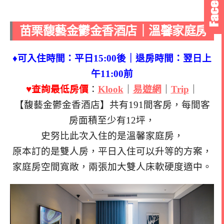
苗栗馥藝金鬱金香酒店｜溫馨家庭房
♦可入住時間：平日15:00後｜退房時間：翌日上
午11:00前
♥查詢最低房價
：
Klook
｜
易遊網
｜
Trip
｜
【馥藝金鬱金香酒店】共有191間客房，每間客
房面積至少有12坪，
史努比此次入住的是溫馨家庭房，
原本訂的是雙人房，平日入住可以升等的方案，
家庭房空間寬敞，兩張加大雙人床軟硬度適中。