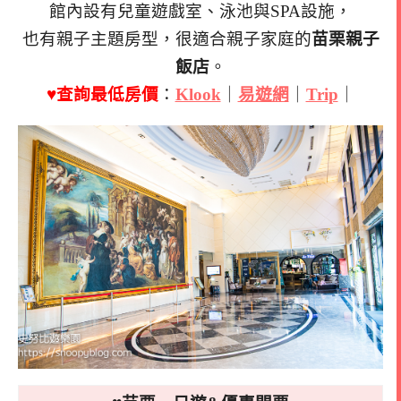
館內設有兒童遊戲室、泳池與SPA設施，
也有親子主題房型，很適合親子家庭的
苗栗親子
飯店
。
♥查詢最低房價
：
Klook
｜
易遊網
｜
Trip
｜