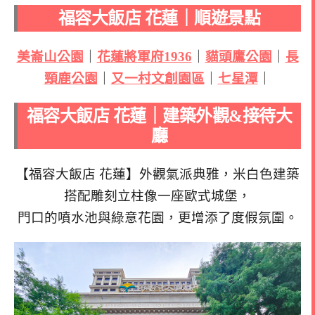
福容大飯店 花蓮｜順遊景點
美崙山公園
｜
花蓮將軍府1936
｜
貓頭鷹公園
｜
長
頸鹿公園
｜
又一村文創園區
｜
七星潭
｜
福容大飯店 花蓮｜建築外觀&接待大
廳
【福容大飯店 花蓮】外觀氣派典雅，米白色建築
搭配雕刻立柱像一座歐式城堡，
門口的噴水池與綠意花園，更增添了度假氛圍。