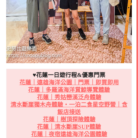
♥花蓮一日遊行程&優惠門票
花蓮｜遠雄海洋公園｜門票｜即買即用
花蓮｜多羅滿海洋賞鯨導覽體驗
花蓮｜秀姑巒溪泛舟體驗
清水斷崖獨木舟體驗・一泊二食星空野營｜含
飯店接送
花蓮｜樹頂探險體驗
花蓮｜清水斷崖SUP體驗
花蓮｜夜宿遠雄海洋公園體驗