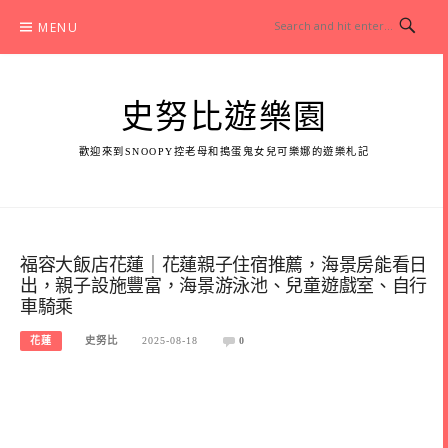
Skip
MENU
to
content
史努比遊樂園
歡迎來到SNOOPY控老母和搗蛋鬼女兒可樂娜的遊樂札記
福容大飯店花蓮｜花蓮親子住宿推薦，海景房能看日
出，親子設施豐富，海景游泳池、兒童遊戲室、自行
車騎乘
花蓮
史努比
2025-08-18
0